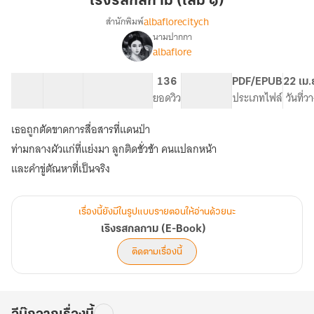
เริงรสกลกาม (เล่ม ๑)
กาม
albaflorecitych
สำนักพิมพ์
(เล่ม
นามปากกา
เรื่อง
๑)
albaflore
เริง
รส
กล
9 ตอน
11.19K
68
136
NC 18
PDF/EPUB
22 เม.
กาม
สารบัญ
จำนวนคำ
จำนวนหน้า (A5)
ยอดวิว
ระดับเนื้อหา
ประเภทไฟล์
วันที่
(E-
Book)
เธอถูกตัดขาดการสื่อสารที่แดนป่า
ท่ามกลางผัวแก่ที่แย่งมา ลูกติดชั่วช้า คนแปลกหน้า
และคำขู่ตัณหาที่เป็นจริง
เรื่องนี้ยังมีในรูปแบบรายตอนให้อ่านด้วยนะ
เริงรสกลกาม (E-Book)
ติดตามเรื่องนี้