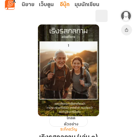
ข้ามไปยังเนื้อหาหลัก
นิยาย
เว็บตูน
อีบุ๊ก
มุมนักเขียน
โหลด
เริง
ตัวอย่าง
รส
ระทึกขวัญ
กล