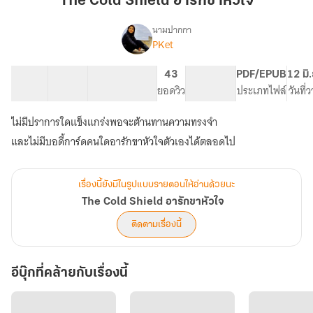
The Cold Shield อารักขาหัวใจ
อารักขา
หัวใจ
นามปากกา
PKet
The
เรื่อง
Cold
Shield
33 ตอน
94.09K
316
43
PG ทั่วไป
PDF/EPUB
12 มิ
อารักขา
สารบัญ
จำนวนคำ
จำนวนหน้า (A5)
ยอดวิว
ระดับเนื้อหา
ประเภทไฟล์
วันที่
หัวใจ
ไม่มีปราการใดแข็งแกร่งพอจะต้านทานความทรงจำ
เรื่องนี้ยังมีในรูปแบบรายตอนให้อ่านด้วยนะ
The Cold Shield อารักขาหัวใจ
ติดตามเรื่องนี้
อีบุ๊กที่คล้ายกับเรื่องนี้