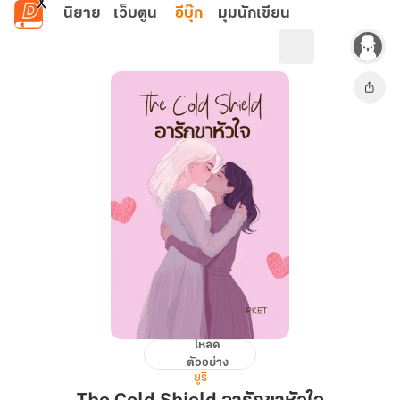
ข้ามไปยังเนื้อหาหลัก
นิยาย
เว็บตูน
อีบุ๊ก
มุมนักเขียน
โหลด
The
ตัวอย่าง
Cold
ยูริ
Shield