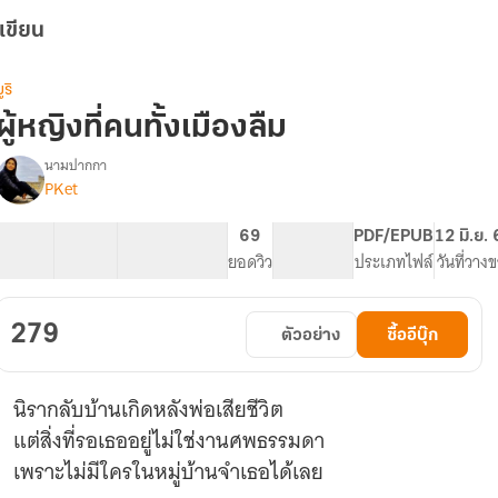
เขียน
ูริ
ผู้หญิงที่คนทั้งเมืองลืม
นามปากกา
PKet
รื่อง
ู้
หญิง
35 ตอน
78.38K
274
69
PG ทั่วไป
PDF/EPUB
12 มิ.ย.
ี่
สารบัญ
จำนวนคำ
จำนวนหน้า (A5)
ยอดวิว
ระดับเนื้อหา
ประเภทไฟล์
วันที่วาง
คน
ั้ง
เมือง
279
ตัวอย่าง
ซื้ออีบุ๊ก
ลืม
นิรากลับบ้านเกิดหลังพ่อเสียชีวิต
แต่สิ่งที่รอเธออยู่ไม่ใช่งานศพธรรมดา
เพราะไม่มีใครในหมู่บ้านจำเธอได้เลย