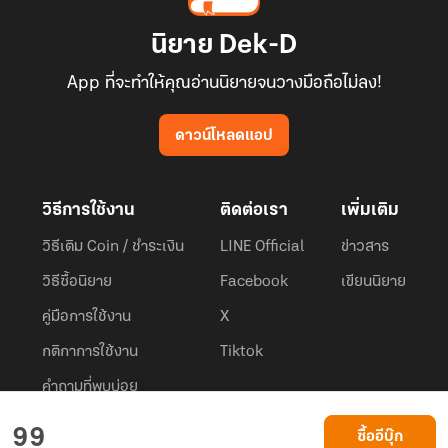
นิยาย Dek-D
App ที่จะทำให้คุณอ่านนิยายจนวางมือถือไม่ลง!
ดาวน์โหลดแอป
วิธีการใช้งาน
ติดต่อเรา
เพิ่มเติม
วิธีเติม Coin / ชำระเงิน
LINE Official
ข่าวสาร
วิธีซื้อนิยาย
Facebook
เขียนนิยาย
คู่มือการใช้งาน
X
กติกาการใช้งาน
Tiktok
คำถามที่พบบ่อย
Dek-D.com ใช้คุกกี้เพื่อพัฒนาประสบการณ์ของ ผู้ใช้ให้ดียิ่งขึ้น
99
ซื้ออีบุ๊ก
ยอมรับ