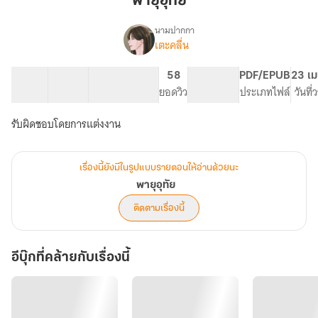
พายุอุทัย
นามปากกา
เตะคลื่น
เรื่อง
พายุ
อุทัย
14 ตอน
20.74K
118
58
PG ทั่วไป
PDF/EPUB
23 เม
สารบัญ
จำนวนคำ
จำนวนหน้า (A5)
ยอดวิว
ระดับเนื้อหา
ประเภทไฟล์
วันที
รับผิดชอบโดยการแต่งงาน
เรื่องนี้ยังมีในรูปแบบรายตอนให้อ่านด้วยนะ
พายุอุทัย
ติดตามเรื่องนี้
อีบุ๊กที่คล้ายกับเรื่องนี้