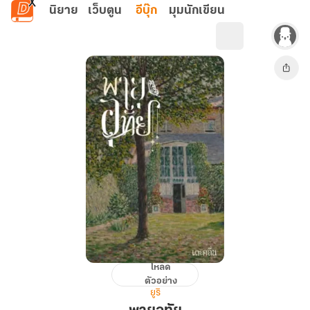
ข้ามไปยังเนื้อหาหลัก
นิยาย
เว็บตูน
อีบุ๊ก
มุมนักเขียน
โหลด
พายุ
ตัวอย่าง
อุทัย
ยูริ