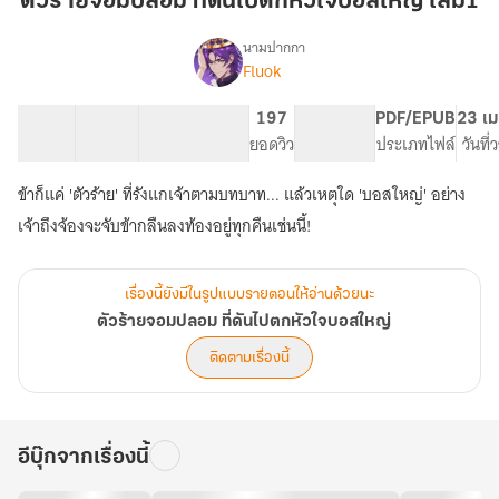
ตัวร้ายจอมปลอม ที่ดันไปตกหัวใจบอสใหญ่ เล่ม1
ปลอม
ที่
นามปากกา
Fluok
เรื่อง
ดัน
ตัว
ไป
ร้าย
29 ตอน
63.26K
380
197
PG ทั่วไป
PDF/EPUB
23 เม
ตก
จอม
สารบัญ
จำนวนคำ
จำนวนหน้า (A5)
ยอดวิว
ระดับเนื้อหา
ประเภทไฟล์
วันที
หัวใจ
ปลอม
ที่
บอส
ข้าก็แค่ 'ตัวร้าย' ที่รังแกเจ้าตามบทบาท... แล้วเหตุใด 'บอสใหญ่' อย่าง
ดัน
ใหญ่
ไป
เจ้าถึงจ้องจะจับข้ากลืนลงท้องอยู่ทุกคืนเช่นนี้!
เล่ม1
ตก
หัวใจ
บอส
เรื่องนี้ยังมีในรูปแบบรายตอนให้อ่านด้วยนะ
ใหญ่
ตัวร้ายจอมปลอม ที่ดันไปตกหัวใจบอสใหญ่
ติดตามเรื่องนี้
อีบุ๊กจากเรื่องนี้