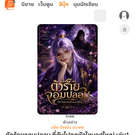
ข้ามไปยังเนื้อหาหลัก
นิยาย
เว็บตูน
อีบุ๊ก
มุมนักเขียน
โหลด
ตัว
ตัวอย่าง
ร้าย
อดีต ปัจจุบัน อนาคต
จอม