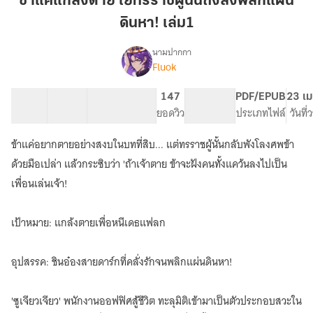
ข้าแค่แกล้งตาย ไยทรราชผู้นั้นถึงสั่งพลิกแผ่น
ตาย
ดินหา! เล่ม1
ไย
ทรราช
นามปากกา
ผู้
Fluok
(มีE-
เรื่อง
นั้น
book)ข้า
แค่
ถึง
37 ตอน
60.74K
355
147
PG ทั่วไป
PDF/EPUB
23 เม
แกล้ง
สารบัญ
จำนวนคำ
สั่ง
จำนวนหน้า (A5)
ยอดวิว
ระดับเนื้อหา
ประเภทไฟล์
วันที
ตาย
พลิก
ไย
ข้าแค่อยากตายอย่างสงบในบทที่สิบ... แต่ทรราชผู้นั้นกลับพังโลงศพข้า
แผ่น
ทรราช
ดิน
ด้วยมือเปล่า แล้วกระซิบว่า 'ถ้าเจ้าตาย ข้าจะฝังคนทั้งแคว้นลงไปเป็น
ผู้
นั้น
หา!
เพื่อนเล่นเจ้า!
ถึง
เล่ม1
สั่ง
พลิก
เป้าหมาย: แกล้งตายเพื่อหนีเดธแฟลก
แผ่น
ดิน
อุปสรรค: ชินอ๋องสายดาร์กที่คลั่งรักจนพลิกแผ่นดินหา!
หา!
'ซูเจียวเจียว' พนักงานออฟฟิศสู้ชีวิต ทะลุมิติเข้ามาเป็นตัวประกอบสวะใน