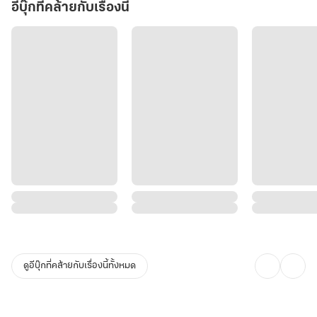
"ตื่นขึ้นมาซูเจียวเจียว... หรือเจ้าอยากให้ข้าสับคนทั้งจวนนี้เป็นชิ้นๆ เพื่อ
อีบุ๊กที่คล้ายกับเรื่องนี้
เซ่นไหว้เจ้า?"
สวรรค์! ข้าแค่แกล้งตาย ข้าไม่ได้อยากเป็นฮองเฮาของทรราชโว้ยยยย!!
ดูอีบุ๊กที่คล้ายกับเรื่องนี้ทั้งหมด