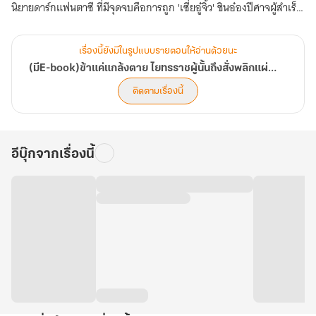
นิยายดาร์กแฟนตาซี ที่มีจุดจบคือการถูก 'เซี่ยอู๋จิ้ว' ชินอ๋องปีศาจผู้สำเร็จ
ราชการ สับเป็นหมื่นๆ ชิ้น!
เรื่องนี้ยังมีในรูปแบบรายตอนให้อ่านด้วยนะ
เพื่อหลีกหนีธงตาย (Death Flag) ระดับวินาศภัย เธอจึงงัดสารพัดวิชา
(มีE-book)ข้าแค่แกล้งตาย ไยทรราชผู้นั้นถึงสั่งพลิกแผ่นดินหา!
เอาตัวรอดมาใช้ ประจบสอพลอ? ทำแล้ว! หลบหน้าหลบตา? ทำแล้ว!
ติดตามเรื่องนี้
และท้ายที่สุด... ซดยาสลบสิบวันเพื่อ 'แกล้งตาย' หวังจะถูกนำศพไปทิ้ง
แล้วค่อยตื่นมาหนีไปใช้ชีวิตใหม่? กำลังทำอยู่!
อีบุ๊กจากเรื่องนี้
ทุกอย่างน่าจะจบลงอย่างสมบูรณ์แบบ แผนการหนีออกจากเมืองหลวง
กำลังจะสำเร็จลุล่วง แต่ทำไม... ในงานศพจอมปลอมของข้า ถึงมีกองทัพ
ทหารม้าเหล็กนับหมื่นมาล้อมจวนเอาไว้? ทำไม... บุรุษผู้บ้าคลั่งที่ควรจะ
เกลียดชังข้า ถึงได้มานั่งตาแดงก่ำอยู่หน้าป้ายวิญญาณ?
และที่บัดซบที่สุด... ทำไมเขาถึงพังโลงศพของข้าด้วยมือเปล่า แล้วช้อน
ตัวข้าที่นอนกลั้นหายใจจนหน้าดำหน้าแดงขึ้นมาอุ้มไว้แนบอก!!