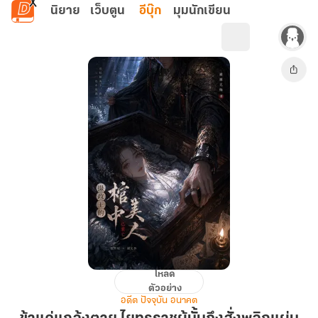
ข้ามไปยังเนื้อหาหลัก
นิยาย
เว็บตูน
อีบุ๊ก
มุมนักเขียน
โหลด
ข้า
ตัวอย่าง
แค่
อดีต ปัจจุบัน อนาคต
แกล้ง