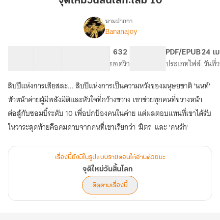
จุติใหม่วันสิ้นโลก:เล่ม 10
สิ้น
โลก:เล่ม
นามปากกา
Bananajoy
เรื่อง
10
จุติ
ใหม่
13 ตอน
30.06K
212
632
PG ทั่วไป
PDF/EPUB
24 เม
วัน
สารบัญ
จำนวนคำ
จำนวนหน้า (A5)
ยอดวิว
ระดับเนื้อหา
ประเภทไฟล์
วันที
สิ้น
โลก
สิบปีแห่งการเสียสละ... สิบปีแห่งการเป็นความหวังของมนุษยชาติ 'นนท์'
หัวหน้าค่ายผู้มีพลังมิติและหัวใจที่กว้างขวาง เขาช่วยทุกคนที่ขวางหน้า
ต่อสู้กับซอมบี้ระดับ 10 เพื่อปกป้องคนในค่าย แต่ผลตอบแทนที่เขาได้รับ
เรื่องนี้ยังมีในรูปแบบรายตอนให้อ่านด้วยนะ
จุติใหม่วันสิ้นโลก
ติดตามเรื่องนี้