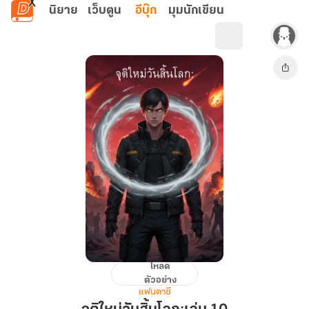
ข้ามไปยังเนื้อหาหลัก
นิยาย
เว็บตูน
อีบุ๊ก
มุมนักเขียน
โหลด
จุติ
ตัวอย่าง
ใหม่
แฟนตาซี
วัน