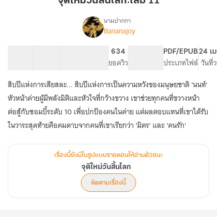
จุติใหม่วันสิ้นโลก:เล่ม 11
สิ้น
โลก:เล่ม
นามปากกา
Bananajoy
เรื่อง
11
จุติ
ใหม่
13 ตอน
25.67K
184
634
PG ทั่วไป
PDF/EPUB
24 เม
วัน
สารบัญ
จำนวนคำ
จำนวนหน้า (A5)
ยอดวิว
ระดับเนื้อหา
ประเภทไฟล์
วันที
สิ้น
โลก
สิบปีแห่งการเสียสละ... สิบปีแห่งการเป็นความหวังของมนุษยชาติ 'นนท์'
หัวหน้าค่ายผู้มีพลังมิติและหัวใจที่กว้างขวาง เขาช่วยทุกคนที่ขวางหน้า
ต่อสู้กับซอมบี้ระดับ 10 เพื่อปกป้องคนในค่าย แต่ผลตอบแทนที่เขาได้รับ
เรื่องนี้ยังมีในรูปแบบรายตอนให้อ่านด้วยนะ
จุติใหม่วันสิ้นโลก
ติดตามเรื่องนี้