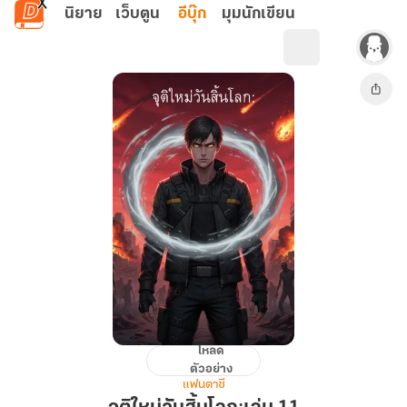
ข้ามไปยังเนื้อหาหลัก
นิยาย
เว็บตูน
อีบุ๊ก
มุมนักเขียน
โหลด
จุติ
ตัวอย่าง
ใหม่
แฟนตาซี
วัน