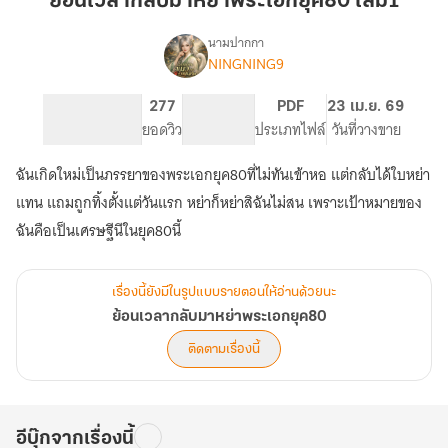
ย้อนเวลากลับมาหย่าพระเอกยุค80 เล่ม1
มา
หย่า
นามปากกา
NINGNING9
เรื่อง
พระเอก
ย้อน
ยุค80
เวลา
442
277
PG ทั่วไป
PDF
23 เม.ย. 69
เล่ม1
กลับ
จำนวนหน้า (A5)
ยอดวิว
ระดับเนื้อหา
ประเภทไฟล์
วันที่วางขาย
มา
หย่า
ฉันเกิดใหม่เป็นภรรยาของพระเอกยุค80ที่ไม่ทันเข้าหอ แต่กลับได้ใบหย่า
พระเอก
ยุค80
แทน แถมถูกทิ้งตั้งแต่วันแรก หย่าก็หย่าสิฉันไม่สน เพราะเป้าหมายของ
ฉันคือเป็นเศรษฐีนีในยุค80นี้
เรื่องนี้ยังมีในรูปแบบรายตอนให้อ่านด้วยนะ
ย้อนเวลากลับมาหย่าพระเอกยุค80
ติดตามเรื่องนี้
อีบุ๊กจากเรื่องนี้