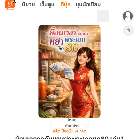
ข้ามไปยังเนื้อหาหลัก
นิยาย
เว็บตูน
อีบุ๊ก
มุมนักเขียน
โหลด
ย้อน
ตัวอย่าง
เวลา
อดีต ปัจจุบัน อนาคต
กลับ