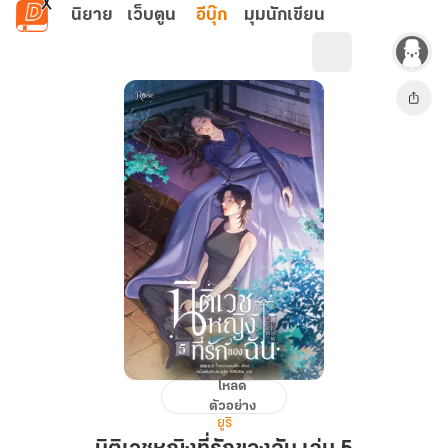
ข้ามไปยังเนื้อหาหลัก
นิยาย
เว็บตูน
อีบุ๊ก
มุมนักเขียน
โหลด
นิติ
ตัวอย่าง
เวช
ยูริ
หญิง