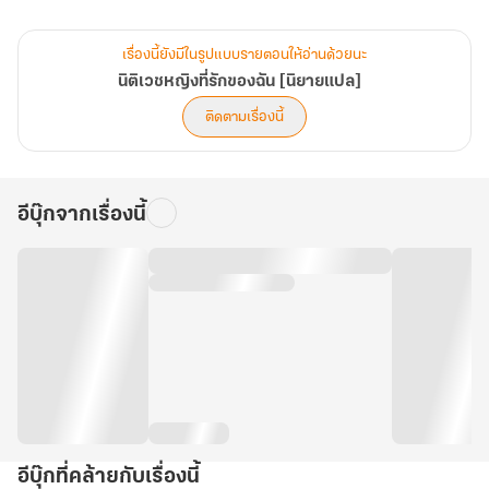
แต่กลับไม่มีใครบอกว่าต้องทำยังไงถึงจะไม่เสียใจ
เรื่องราวครั้งนี้ทำให้ความแค้นเพิ่มพูนจนยากจะควบคุม
เรื่องนี้ยังมีในรูปแบบรายตอนให้อ่านด้วยนะ
ซ่งอวี๋หางมุ่งมั่นจะแก้แค้นให้หลินเยี่ยน จนบางทีก็อยากช่างหัวขั้นตอน
นิติเวชหญิงที่รักของฉัน [นิยายแปล]
ทางกฎหมาย
ติดตามเรื่องนี้
“เมียฉันไม่อยู่แล้ว ฉันยังจะสนใจกฎบ้าบออะไรอีก!!!”
อีบุ๊กจากเรื่องนี้
อีบุ๊กที่คล้ายกับเรื่องนี้