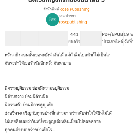
นิติเวชหญิงที่รักของฉัน เล่ม 5
ที่รัก
Rose Publishing
สำนักพิมพ์
ของ
นามปากกา
เรื่อง
ฉัน
rosepublishing
นิติ
เล่ม
เวช
5
หญิง
43 ตอน
118.65K
401
441
PG ทั่วไป
PDF/EPUB
19 พ
ที่รัก
สารบัญ
จำนวนคำ
จำนวนหน้า (A5)
ยอดวิว
ระดับเนื้อหา
ประเภทไฟล์
วันที
ของ
ฉัน
หวังว่าถึงตอนนั้นเธอจะยังจำฉันได้ แต่ถ้าลืมไปแล้วก็ไม่เป็นไร
[นิยาย
ฉันจะทำให้เธอรักฉันอีกครั้ง ฉันสาบาน
แปล]
มีความยุติธรรม ย่อมมีความอยุติธรรม
มีด้านสว่าง ย่อมมีด้านมืด
มีความรัก ย่อมมีการสูญเสีย
ซ่งอวี๋หางเผชิญกับทุกอย่างที่กล่าวมา ทว่ากลับทำใจให้ชินไม่ได้
ไม่เคยคิดเลยว่าวันหนึ่งจะสูญเสียหลินเยี่ยนไปตลอดกาล
ทุกคนต่างบอกว่าอย่าเสียใจ