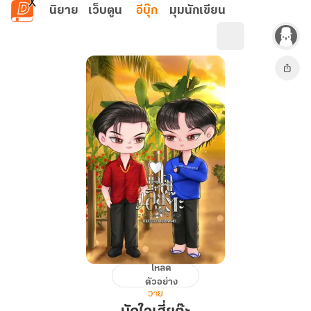
ข้ามไปยังเนื้อหาหลัก
นิยาย
เว็บตูน
อีบุ๊ก
มุมนักเขียน
โหลด
มัด
ตัวอย่าง
ใจ
วาย
เสี่ย