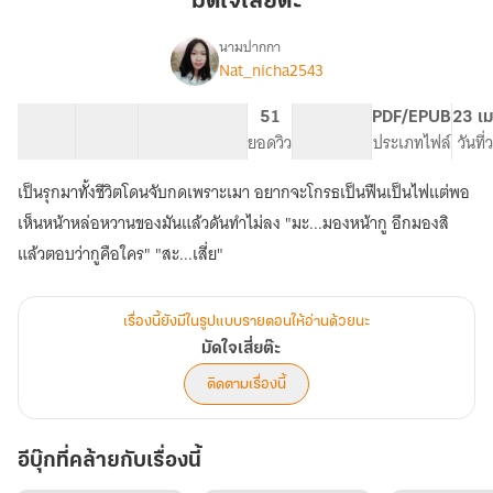
มัดใจเสี่ยต๊ะ
ต๊ะ
นามปากกา
Nat_nicha2543
เรื่อง
มัด
ใจ
33 ตอน
55.19K
314
51
PG ทั่วไป
PDF/EPUB
23 เม
เสี่ย
สารบัญ
จำนวนคำ
จำนวนหน้า (A5)
ยอดวิว
ระดับเนื้อหา
ประเภทไฟล์
วันที
ต๊ะ
เป็นรุกมาทั้งชีวิตโดนจับกดเพราะเมา อยากจะโกรธเป็นฟืนเป็นไฟแต่พอ
เห็นหน้าหล่อหวานของมันแล้วดันทำไม่ลง "มะ...มองหน้ากู อึกมองสิ
แล้วตอบว่ากูคือใคร" "สะ...เสี่ย"
เรื่องนี้ยังมีในรูปแบบรายตอนให้อ่านด้วยนะ
มัดใจเสี่ยต๊ะ
ติดตามเรื่องนี้
อีบุ๊กที่คล้ายกับเรื่องนี้