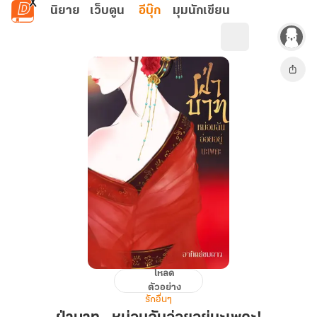
ข้ามไปยังเนื้อหาหลัก
นิยาย
เว็บตูน
อีบุ๊ก
มุมนักเขียน
โหลด
ฝ่า
ตัวอย่าง
บาท…
รักอื่นๆ
หม่อม