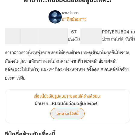
ฝ่าบาท…หม่อมฉันอ่อยอยู่นะเพคะ!
ฉัน
อ่อย
นามปากกา
อาทิตย์ชมดาว
เรื่อง
อยู่
ฝ่า
นะ
บาท…
35 ตอน
40.1K
193
67
PG ทั่วไป
PDF/EPUB
24 เม
เพคะ!
หม่อม
สารบัญ
จำนวนคำ
จำนวนหน้า (A5)
ยอดวิว
ระดับเนื้อหา
ประเภทไฟล์
วันที
ฉัน
อ่อย
ดาราสาวดาวรุ่งจนพุ่งออกนอกมิติของตัวเอง ทะลุเข้ามาในยุคจีนโบราณ
อยู่
นะ
มันคงไม่วุ่นวายนักหากนางไม่ตกลงมาจากฟ้า ตรงหน้าฮ่องเต้หน้า
เพคะ!
หล่อ(ลวงไปเป็นผัว) และเขาคิดจะประหารนาง กรี๊ดดด!!! คนหล่อใจร้าย
ประหารเมีย
เรื่องนี้ยังมีในรูปแบบรายตอนให้อ่านด้วยนะ
ฝ่าบาท…หม่อมฉันอ่อยอยู่นะเพคะ!
ติดตามเรื่องนี้
อีบุ๊กที่คล้ายกับเรื่องนี้