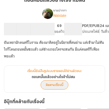
ถอนหมั้นแล้วอย่างไรข้าไม่สน
อย่างไร
ข้า
นามปากกา
Walidate
เรื่อง
ไม่
ถอน
สน
หมั้น
14 ตอน
34.63K
138
69
PG ทั่วไป
PDF/EPUB
24 เม
แล้ว
สารบัญ
จำนวนคำ
จำนวนหน้า (A5)
ยอดวิว
ระดับเนื้อหา
ประเภทไฟล์
วันที
อย่างไร
ข้า
อันเหยานักดนตรีโบราณ ต้องมาติดอยู่ในนิยายที่ตนอ่าน แต่เข้ามาไม่ทัน
ไม่
สน
ไรก็โดนถอนหมั้นซะแล้ว แต่ช่างเถอะใครจะสนกัน มีแค่ดนตรีก็เพียง
พอแล้ว
เรื่องนี้ยังมีในรูปแบบรายตอนให้อ่านด้วยนะ
ถอนหมั้นแล้วอย่างไรข้าไม่สน
ติดตามเรื่องนี้
อีบุ๊กที่คล้ายกับเรื่องนี้