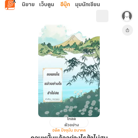
ข้ามไปยังเนื้อหาหลัก
นิยาย
เว็บตูน
อีบุ๊ก
มุมนักเขียน
โหลด
ถอน
ตัวอย่าง
หมั้น
อดีต ปัจจุบัน อนาคต
แล้ว