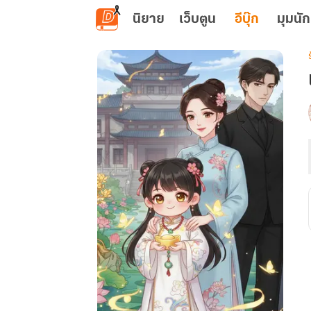
ข้ามไปยังเนื้อหาหลัก
นิยาย
เว็บตูน
อีบุ๊ก
มุมนัก
เ