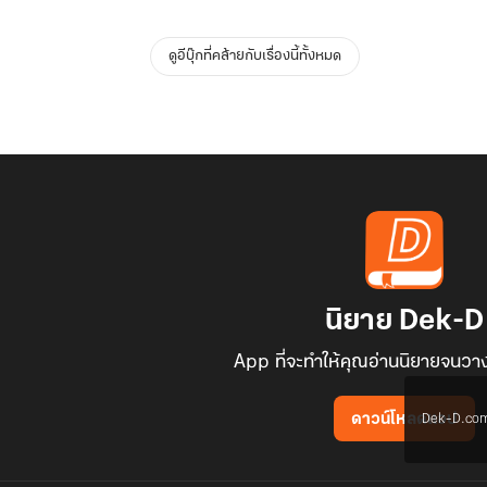
ดูอีบุ๊กที่คล้ายกับเรื่องนี้ทั้งหมด
นิยาย Dek-D
App ที่จะทำให้คุณอ่านนิยายจนวาง
Dek-D.com ใช
ดาวน์โหลดแอป