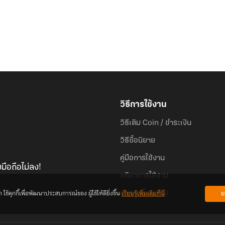
วิธีการใช้งาน
วิธีเติม Coin / ชำระเงิน
วิธีซื้อนิยาย
คู่มือการใช้งาน
มือถือไม่ลง!
กติกาการใช้งาน
้คุกกี้เพื่อพัฒนาประสบการณ์ของ ผู้ใช้ให้ดียิ่งขึ้น
เรียนรู้เพิ่มเติมที่นี่
ย
คำถามที่พบบ่อย