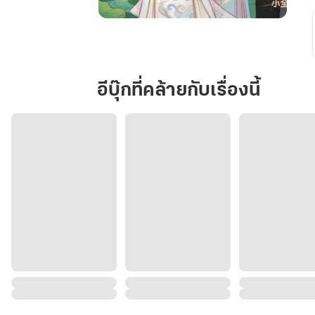
เสี่ยว
เป่า
ลูก
รัก
อีบุ๊กที่คล้ายกับเรื่องนี้
สวรรค์
พลิก
ชะตา