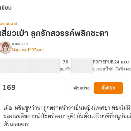
เขียน
รักแฟนตาซี
เสี่ยวเป่า ลูกรักสวรรค์พลิกชะตา
นามปากกา
Maprang1997pam
รื่อง
เสี่ยว
เป่า
80 ตอน
74.81K
537
76
PG ทั่วไป
PDF/EPUB
24 เม.ย.
ลูก
สารบัญ
จำนวนคำ
จำนวนหน้า (A5)
ยอดวิว
ระดับเนื้อหา
ประเภทไฟล์
วันที่วาง
รัก
สวรรค์
พลิก
169
ตัวอย่าง
ซื้ออีบุ๊ก
ชะตา
(
E-
เมื่อ 'หลินซูหว่าน' ถูกตราหน้าว่าเป็นหญิงแพศยา ท้องไม่มีพ่อ ทว่าไม่มีใครรู้เลยว่าทารกใ
book
ลด
ของเธอคือดาวนำโชคที่ลงมาจุติ! นับตั้งแต่วินาทีที่หนูน้อยลืมตาดูโลก สิ่งมหัศจรรย์ก็เกิดขึ้นรอบ
ราคา
ตัวเธอเสมอ
)