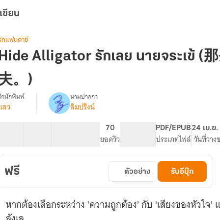
เขียน
รักแฟนตาซี
Hide Alligator รักเลย นายจระ
夫。)
สำนักพิมพ์
นามปากกา
แลว
ลิมปริงน์
Hide
รื่อง
Alligator
รัก
41 ตอน
53.17K
280
70
PG ทั่วไป
PDF/EPUB
24 เม.ย.
เลย
สารบัญ
จำนวนคำ
จำนวนหน้า (A5)
ยอดวิว
ระดับเนื้อหา
ประเภทไฟล์
วันที่วาง
นาย
จระเข้
(那
ฟรี
ตัวอย่าง
รับอีบุ๊ก
条
鳄
鱼
หากต้องเลือกระหว่าง 'ความถูกต้อง' กับ 'เสียงของหัวใจ' แ
就
是
ลังเล