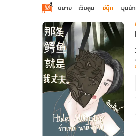
ข้ามไปยังเนื้อหาหลัก
นิยาย
เว็บตูน
อีบุ๊ก
มุมนัก
เ