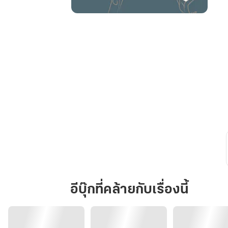
Hide
Alligator
รัก
เลย
นาย
จระเข้
(那
条
鳄
鱼
就
是
我
丈
อีบุ๊กที่คล้ายกับเรื่องนี้
夫。)