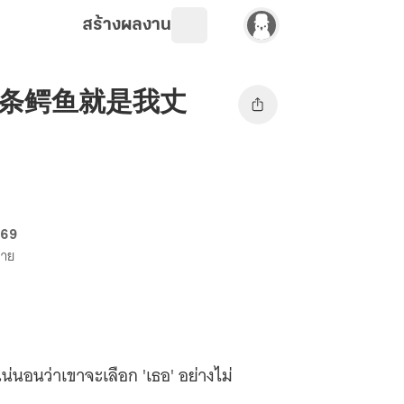
สร้างผลงาน
เข้ (那条鳄鱼就是我丈
 69
ขาย
น่นอนว่าเขาจะเลือก 'เธอ' อย่างไม่