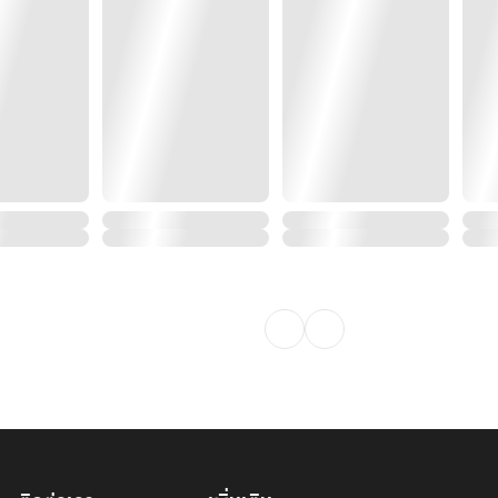
มพันธ์กับ
นร่างกายตนให้กลายเป็นมนุษย์
่อน!