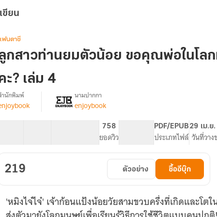
เขียน
แฟนตาซี
ลูกสาวท่านยมตัวน้อย ขอคุณพ่อในโลกม
คะ? เล่ม 4
สำนักพิมพ์
นามปากกา
enjoybook
enjoybook
รื่อง
ลูกสาว
ท่าน
40 ตอน
69.28K
565
758
PG ทั่วไป
PDF/EPUB
29 เม.ย.
ยม
สารบัญ
จำนวนคำ
จำนวนหน้า (A5)
ยอดวิว
ระดับเนื้อหา
ประเภทไฟล์
วันที่วาง
ตัว
น้อย
ขอ
219
ตัวอย่าง
ซื้ออีบุ๊ก
คุณ
พ่อ
ใน
'หมิงไจ๋ไจ๋' เจ้าก้อนแป้งน้อยวัยสามขวบครึ่งที่เกิดและโ
โลก
มนุษย์
ส่งตัวมายังโลกมนุษย์เพื่อเรียนรู้วิธีการใช้ชีวิตแบบคนปกติ