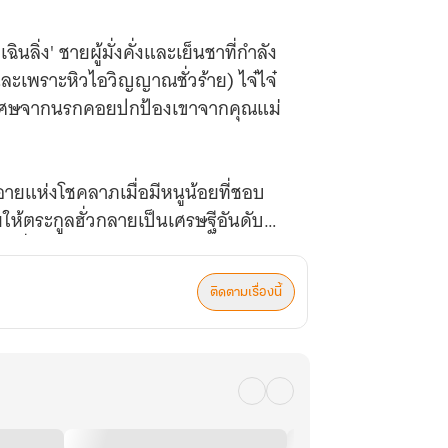
ลิ่ง' ชายผู้มั่งคั่งและเย็นชาที่กำลัง
ะเพราะหิวไอวิญญาณชั่วร้าย) ไจ๋ไจ๋
งพิเศษจากนรกคอยปกป้องเขาจากคุณแม่
อายแห่งโชคลาภเมื่อมีหนูน้อยที่ชอบ
ห้ตระกูลฮั่วกลายเป็นเศรษฐีอันดับ
ด้ที่ enjoybook.co
ติดตามเรื่องนี้