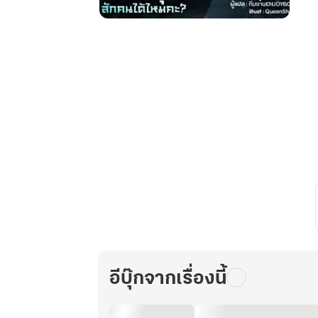
ลูกสาว
ท่าน
ยม
ตัว
น้อย
ขอ
คุณ
พ่อ
ใน
โลก
มนุษย์
สัก
คน
ได้
ไหม
อีบุ๊กจากเรื่องนี้
คะ?
เล่ม
4