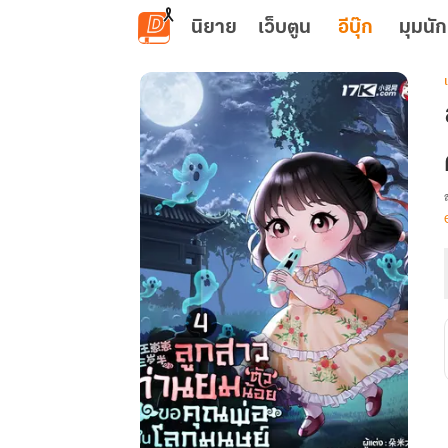
ข้ามไปยังเนื้อหาหลัก
นิยาย
เว็บตูน
อีบุ๊ก
มุมนัก
เ