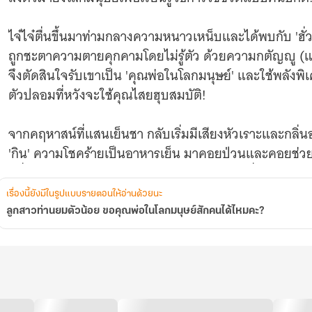
สัก
คน
ได้
ไจ๋ไจ๋ตื่นขึ้นมาท่ามกลางความหนาวเหน็บและได้พบกับ 'ฮั่วเฉิน
ไหม
ถูกชะตาความตายคุกคามโดยไม่รู้ตัว ด้วยความกตัญญู (แล
คะ?
จึงตัดสินใจรับเขาเป็น 'คุณพ่อในโลกมนุษย์' และใช้พลั
ตัวปลอมที่หวังจะใช้คุณไสยฮุบสมบัติ!
จากคฤหาสน์ที่แสนเย็นชา กลับเริ่มมีเสียงหัวเราะและกลิ่น
'กิน' ความโชคร้ายเป็นอาหารเย็น มาคอยป่วนและคอยช่วยใ
หนึ่งของประเทศด้วยความน่ารักปนแสบ! (บทที่ 121-160) ไ
เรื่องนี้ยังมีในรูปแบบรายตอนให้อ่านด้วยนะ
ลูกสาวท่านยมตัวน้อย ขอคุณพ่อในโลกมนุษย์สักคนได้ไหมคะ?