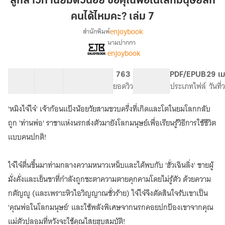
ลูกสาวท่านยมตัวน้อย ขอคุณพ่อในโลกมนุษย์สัก
ตัว
คนได้ไหมคะ? เล่ม 7
น้อย
enjoybook
สำนักพิมพ์
ขอ
นามปากกา
คุณ
เรื่อง
enjoybook
ลูกสาว
พ่อ
ท่าน
ใน
ยม
40 ตอน
70.64K
546
763
PG ทั่วไป
PDF/EPUB
29 เม
โลก
ตัว
สารบัญ
จำนวนคำ
จำนวนหน้า (A5)
ยอดวิว
ระดับเนื้อหา
ประเภทไฟล์
วันที
มนุษย์
น้อย
สัก
ขอ
'หมิงไจ๋ไจ๋' เจ้าก้อนแป้งน้อยวัยสามขวบครึ่งที่เกิดและโตในยมโลกกลับ
คุณ
คน
ถูก 'ท่านพ่อ' ราชาแห่งนรกส่งตัวมายังโลกมนุษย์เพื่อเรียนรู้วิธีการใช้ชีวิต
พ่อ
ได้
ใน
แบบคนปกติ!
ไหม
โลก
คะ?
มนุษย์
ไจ๋ไจ๋ตื่นขึ้นมาท่ามกลางความหนาวเหน็บและได้พบกับ 'ฮั่วเฉินลิ่ง' ชายผู้
เล่ม
สัก
คน
7
มั่งคั่งและเย็นชาที่กำลังถูกชะตาความตายคุกคามโดยไม่รู้ตัว ด้วยความ
ได้
กตัญญู (และเพราะหิวไอวิญญาณชั่วร้าย) ไจ๋ไจ๋จึงตัดสินใจรับเขาเป็น
ไหม
คะ?
'คุณพ่อในโลกมนุษย์' และใช้พลังพิเศษจากนรกคอยปกป้องเขาจากคุณ
แม่ตัวปลอมที่หวังจะใช้คุณไสยฮุบสมบัติ!