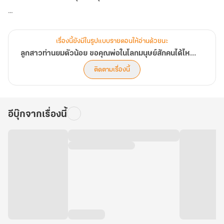
จากคฤหาสน์ที่แสนเย็นชา กลับเริ่มมีเสียงหัวเราะและกลิ่นอายแห่งโชค
ลาภเมื่อมีหนูน้อยที่ชอบ 'กิน' ความโชคร้ายเป็นอาหารเย็น มาคอยป่วน
เรื่องนี้ยังมีในรูปแบบรายตอนให้อ่านด้วยนะ
และคอยช่วยให้ตระกูลฮั่วกลายเป็นเศรษฐีอันดับหนึ่งของประเทศด้วย
ลูกสาวท่านยมตัวน้อย ขอคุณพ่อในโลกมนุษย์สักคนได้ไหมคะ?
ความน่ารักปนแสบ! (บทที่ 241-280) ได้ที่ enjoybook.co
ติดตามเรื่องนี้
อีบุ๊กจากเรื่องนี้