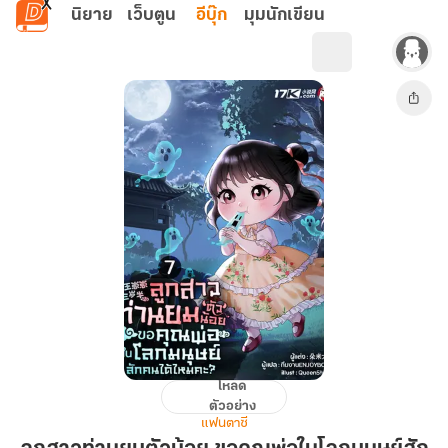
ข้ามไปยังเนื้อหาหลัก
นิยาย
เว็บตูน
อีบุ๊ก
มุมนักเขียน
โหลด
ลูกสาว
ตัวอย่าง
ท่าน
แฟนตาซี
ยม