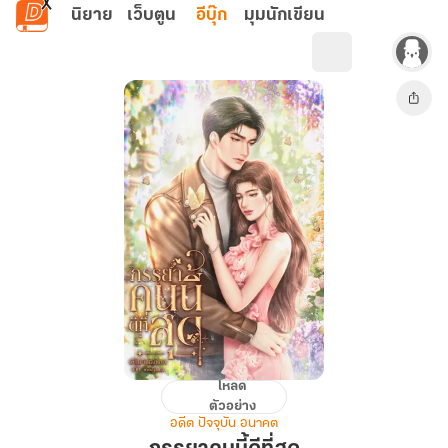
ข้ามไปยังเนื้อหาหลัก
นิยาย
เว็บตูน
อีบุ๊ก
มุมนักเขียน
โหลด
ภรรยา
ตัวอย่าง
คน
อดีต ปัจจุบัน อนาคต
นี้