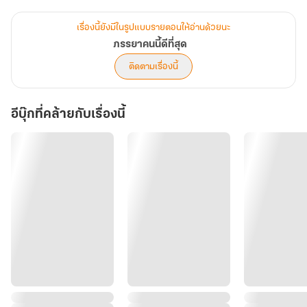
ของเธอต้องให้หนังสือตัดขาดกับเธอ เพราะเธอในตอนนี้ไม่ใช่หลินหมิงซิ
นคนเดิมอีกแล้ว หลินหมิงซินคนนั้นตายไปแล้ว
เรื่องนี้ยังมีในรูปแบบรายตอนให้อ่านด้วยนะ
หลินหมิงซินคนใหม่เลือกที่จะทำตามคำสั่งของพ่อ ไม่ใช่เพราะกตัญญู
ภรรยาคนนี้ดีที่สุด
แต่เพราะเธอรู้ว่าสามีในอนาคตของตัวเอง จะกลายเป็นเศรษฐีผู้ร่ำรวย
ติดตามเรื่องนี้
อีบุ๊กที่คล้ายกับเรื่องนี้