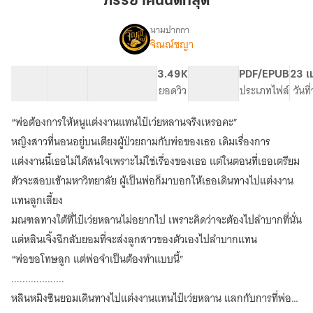
ภรรยาคนนี้ดีที่สุด
ดี
ที่สุด
นามปากกา
จิณณ์ชญา
เรื่อง
ภรรยา
คน
33 ตอน
95.78K
425
3.49K
PG ทั่วไป
PDF/EPUB
23 เ
นี้
สารบัญ
จำนวนคำ
จำนวนหน้า (A5)
ยอดวิว
ระดับเนื้อหา
ประเภทไฟล์
วันท
ดี
ที่สุด
“พ่อต้องการให้หนูแต่งงานแทนไป๋เว่ยหลานจริงเหรอคะ”
หญิงสาวที่นอนอยู่บนเตียงผู้ป่วยถามกับพ่อของเธอ เดิมเรื่องการ
แต่งงานนี้เธอไม่ได้สนใจเพราะไม่ใช่เรื่องของเธอ แต่ในตอนที่เธอเตรียม
ตัวจะสอบเข้ามหาวิทยาลัย ผู้เป็นพ่อก็มาบอกให้เธอเดินทางไปแต่งงาน
แทนลูกเลี้ยง
มณฑลทางใต้ที่ไป๋เว่ยหลานไม่อยากไป เพราะคิดว่าจะต้องไปลำบากที่นั่น
แต่หลินเจิ้งฉีกลับยอมที่จะส่งลูกสาวของตัวเองไปลำบากแทน
“พ่อขอโทษลูก แต่พ่อจำเป็นต้องทำแบบนี้”
...................
หลินหมิงซินยอมเดินทางไปแต่งงานแทนไป๋เว่ยหลาน แลกกับการที่พ่อ