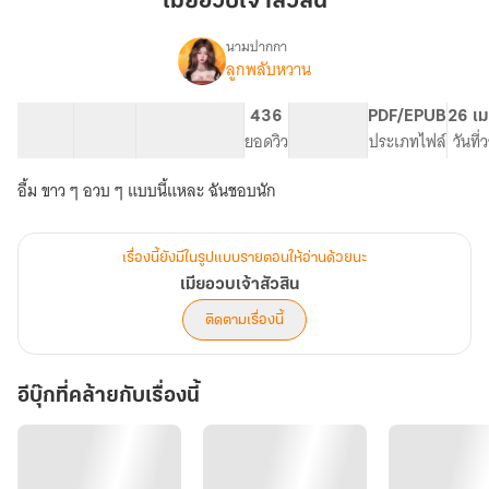
เมียอวบเจ้าสัวสิน
สัว
สิน
นามปากกา
ลูกพลับหวาน
เรื่อง
เมีย
อวบ
29 ตอน
36.81K
187
436
PG ทั่วไป
PDF/EPUB
26 เม
เจ้า
สารบัญ
จำนวนคำ
จำนวนหน้า (A5)
ยอดวิว
ระดับเนื้อหา
ประเภทไฟล์
วันที
สัว
สิน
อื้ม ขาว ๆ อวบ ๆ แบบนี้แหละ ฉันชอบนัก
เรื่องนี้ยังมีในรูปแบบรายตอนให้อ่านด้วยนะ
เมียอวบเจ้าสัวสิน
ติดตามเรื่องนี้
อีบุ๊กที่คล้ายกับเรื่องนี้