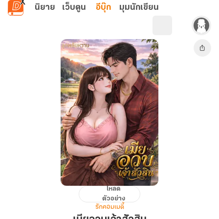
ข้ามไปยังเนื้อหาหลัก
นิยาย
เว็บตูน
อีบุ๊ก
มุมนักเขียน
โหลด
เมีย
ตัวอย่าง
อวบ
รักคอมเมดี้
เจ้า