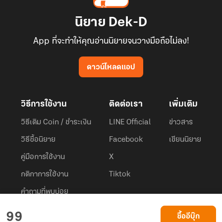
นิยาย Dek-D
App ที่จะทำให้คุณอ่านนิยายจนวางมือถือไม่ลง!
ดาวน์โหลดแอป
วิธีการใช้งาน
ติดต่อเรา
เพิ่มเติม
วิธีเติม Coin / ชำระเงิน
LINE Official
ข่าวสาร
วิธีซื้อนิยาย
Facebook
เขียนนิยาย
คู่มือการใช้งาน
X
กติกาการใช้งาน
Tiktok
คำถามที่พบบ่อย
Dek-D.com ใช้คุกกี้เพื่อพัฒนาประสบการณ์ของ ผู้ใช้ให้ดียิ่งขึ้น
99
ซื้ออีบุ๊ก
ยอมรับ