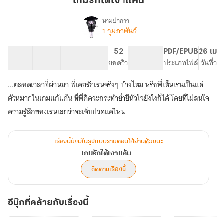
เกมรักใต้เงาแค้น
เงา
แค้น
นามปากกา
1 กุมภาพันธ์
เรื่อง
เกม
รัก
42 ตอน
82.4K
523
52
PG ทั่วไป
PDF/EPUB
26 เม
ใต้
สารบัญ
จำนวนคำ
จำนวนหน้า (A5)
ยอดวิว
ระดับเนื้อหา
ประเภทไฟล์
วันที
เงา
แค้น
...ตลอดเวลาที่ผ่านมา พี่เคยรักเรนจริงๆ บ้างไหม หรือพี่เห็นเรนเป็นแค่
ตัวหมากในเกมแก้แค้น ที่พี่คิดจะกระทำย่ำยีหัวใจยังไงก็ได้ โดยที่ไม่สนใจ
ความรู้สึกของเรนเลยว่าจะเจ็บปวดแค่ไหน
เรื่องนี้ยังมีในรูปแบบรายตอนให้อ่านด้วยนะ
เกมรักใต้เงาแค้น
ติดตามเรื่องนี้
อีบุ๊กที่คล้ายกับเรื่องนี้