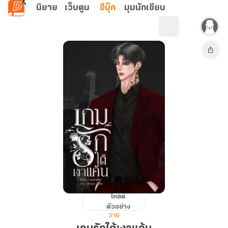
ข้ามไปยังเนื้อหาหลัก
นิยาย
เว็บตูน
อีบุ๊ก
มุมนักเขียน
โหลด
เกม
ตัวอย่าง
รัก
วาย
ใต้