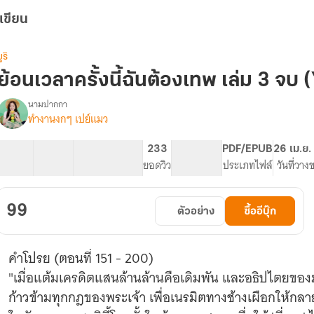
เขียน
ูริ
ย้อนเวลาครั้งนี้ฉันต้องเทพ เล่ม 3 จบ 
นามปากกา
ทำงานงกๆ เปย์แมว
รื่อง
ย้อน
เวลา
52 ตอน
65.33K
329
233
PG ทั่วไป
PDF/EPUB
26 เม.ย.
ครั้ง
สารบัญ
จำนวนคำ
จำนวนหน้า (A5)
ยอดวิว
ระดับเนื้อหา
ประเภทไฟล์
วันที่วาง
ี้
ฉัน
ต้อง
99
ตัวอย่าง
ซื้ออีบุ๊ก
เทพ
(Yuri)
คำโปรย (ตอนที่ 151 - 200)
"เมื่อแต้มเครดิตแสนล้านล้านคือเดิมพัน และอธิปไตยของม
ก้าวข้ามทุกกฎของพระเจ้า เพื่อเนรมิตทางช้างเผือกให้กลายเ