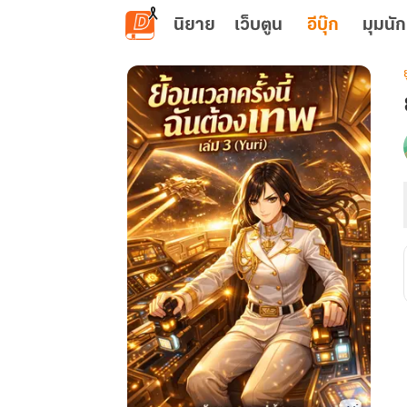
ข้ามไปยังเนื้อหาหลัก
นิยาย
เว็บตูน
อีบุ๊ก
มุมนัก
ย
เ
น