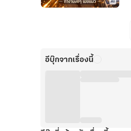
ย้อน
เวลา
ครั้ง
นี้
ฉัน
ต้อง
เทพ
อีบุ๊กจากเรื่องนี้
เล่ม
3
จบ
(Yuri)