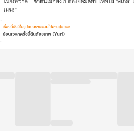
ในจักรวาล... ชาตินี้โลกทั้งใบต้องยอมสยบ เพื่อให้ 'พี่เกล'
เมฆ!"
เรื่องนี้ยังมีในรูปแบบรายตอนให้อ่านด้วยนะ
ย้อนเวลาครั้งนี้ฉันต้องเทพ (Yuri)