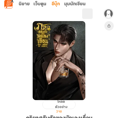
ข้ามไปยังเนื้อหาหลัก
นิยาย
เว็บตูน
อีบุ๊ก
มุมนักเขียน
โหลด
ภริยา
ตัวอย่าง
สลับ
วาย
ตัว