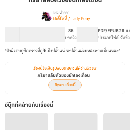
ภริยาสลับตัวของนักเลงเถื่อน
ของ
นักเลง
นามปากกา
เลดี้โพนี่ / Lady Pony
เรื่อง
เถื่อน
ภริยา
สลับ
31 ตอน
49.97K
380
85
PG ทั่วไป
PDF/EPUB
26 เม
ตัว
สารบัญ
จำนวนคำ
จำนวนหน้า (A5)
ยอดวิว
ระดับเนื้อหา
ประเภทไฟล์
วันที
ของ
นักเลง
“ถ้ามึงตบกูอีกคราวนี้กูจับมึงปล้ำแน่ จะปล้ำแม่งบนสะพานเนี่ยแหละ”
เถื่อน
เรื่องนี้ยังมีในรูปแบบรายตอนให้อ่านด้วยนะ
ภริยาสลับตัวของนักเลงเถื่อน
ติดตามเรื่องนี้
อีบุ๊กที่คล้ายกับเรื่องนี้