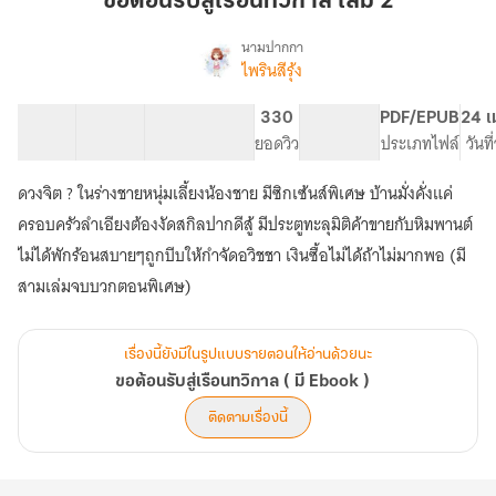
ขอต้อนรับสู่เรือนทวิกาล เล่ม 2
เรือน
ทวิ
นามปากกา
ไพรินสีรุ้ง
เรื่อง
กาล
ขอ
เล่ม
ต้อนรับ
45 ตอน
137.84K
697
330
PG ทั่วไป
PDF/EPUB
24 เ
2
สู่
สารบัญ
จำนวนคำ
จำนวนหน้า (A5)
ยอดวิว
ระดับเนื้อหา
ประเภทไฟล์
วันท
เรือน
ทวิ
ดวงจิต ? ในร่างชายหนุ่มเลี้ยงน้องชาย มีซิกเซ้นส์พิเศษ บ้านมั่งคั่งแค่
กาล
(
ครอบครัวลำเอียงต้องงัดสกิลปากดีสู้ มีประตูทะลุมิติค้าขายกับหิมพานต์
มี
ไม่ได้พักร้อนสบายๆถูกบีบให้กำจัดอวิชชา เงินซื้อไม่ได้ถ้าไม่มากพอ (มี
Ebook
สามเล่มจบบวกตอนพิเศษ)
)
เรื่องนี้ยังมีในรูปแบบรายตอนให้อ่านด้วยนะ
ขอต้อนรับสู่เรือนทวิกาล ( มี Ebook )
ติดตามเรื่องนี้