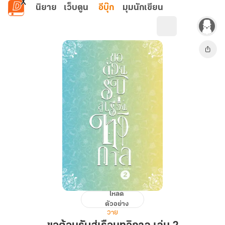
ข้ามไปยังเนื้อหาหลัก
นิยาย
เว็บตูน
อีบุ๊ก
มุมนักเขียน
โหลด
ขอ
ตัวอย่าง
ต้อนรับ
วาย
สู่