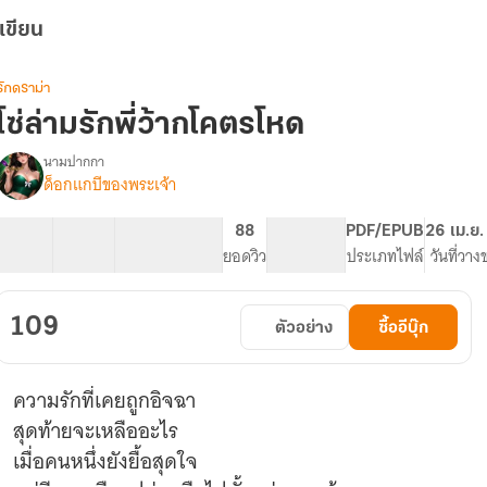
เขียน
รักดราม่า
โซ่ล่ามรักพี่ว้ากโคตรโหด
นามปากกา
ด็อกแกบีของพระเจ้า
รื่อง
โซ่
ล่าม
30 ตอน
41.46K
249
88
PG ทั่วไป
PDF/EPUB
26 เม.ย.
รัก
สารบัญ
จำนวนคำ
จำนวนหน้า (A5)
ยอดวิว
ระดับเนื้อหา
ประเภทไฟล์
วันที่วาง
ี่
ว้า
ก
109
ตัวอย่าง
ซื้ออีบุ๊ก
โคตร
โหด
(มี
ความรักที่เคยถูกอิจฉา
E-
Book.)
สุดท้ายจะเหลืออะไร
เมื่อคนหนึ่งยังยื้อสุดใจ