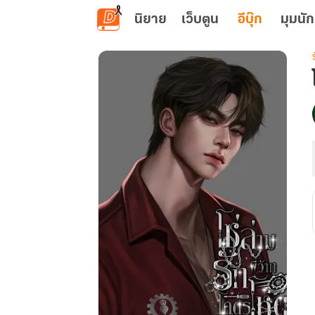
ข้ามไปยังเนื้อหาหลัก
นิยาย
เว็บตูน
อีบุ๊ก
มุมนัก
เ
พ