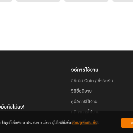
วิธีการใช้งาน
วิธีเติม Coin / ชำระเงิน
วิธีซื้อนิยาย
คู่มือการใช้งาน
มือถือไม่ลง!
กติกาการใช้งาน
้คุกกี้เพื่อพัฒนาประสบการณ์ของ ผู้ใช้ให้ดียิ่งขึ้น
เรียนรู้เพิ่มเติมที่นี่
ย
คำถามที่พบบ่อย