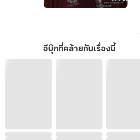
โซ่
ล่าม
รัก
พี่
ว้า
อีบุ๊กที่คล้ายกับเรื่องนี้
ก
โคตร
โหด