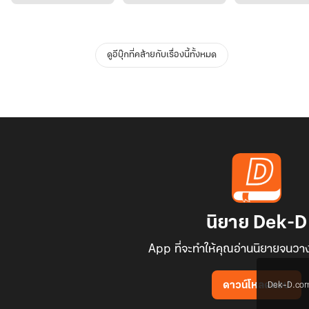
ดูอีบุ๊กที่คล้ายกับเรื่องนี้ทั้งหมด
นิยาย Dek-D
App ที่จะทำให้คุณอ่านนิยายจนวาง
Dek-D.com ใช
ดาวน์โหลดแอป