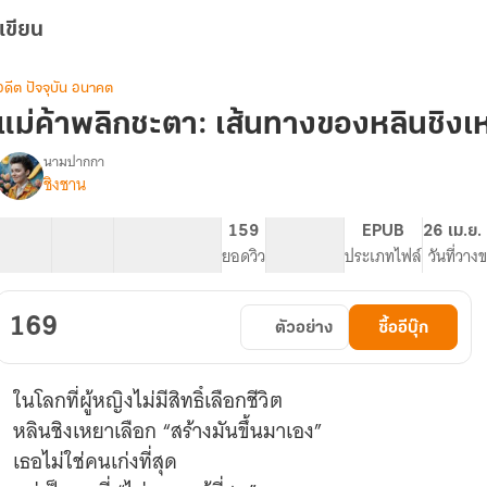
เขียน
อดีต ปัจจุบัน อนาคต
แม่ค้าพลิกชะตา: เส้นทางของหลินชิงเห
นามปากกา
ชิงชาน
รื่อง
แม่ค้า
พลิก
41 ตอน
44.21K
349
159
PG ทั่วไป
EPUB
26 เม.ย.
ชะตา:
สารบัญ
จำนวนคำ
จำนวนหน้า (A5)
ยอดวิว
ระดับเนื้อหา
ประเภทไฟล์
วันที่วาง
เส้น
ทาง
ของ
169
ตัวอย่าง
ซื้ออีบุ๊ก
หลิน
ชิง
เหยา
ในโลกที่ผู้หญิงไม่มีสิทธิ์เลือกชีวิต
หลินชิงเหยาเลือก “สร้างมันขึ้นมาเอง”
เธอไม่ใช่คนเก่งที่สุด