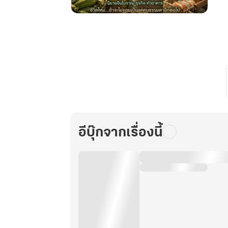
แม่ค้า
พลิก
ชะตา:
เส้น
ทาง
ของ
หลิน
ชิง
เหยา
เล่ม
อีบุ๊กจากเรื่องนี้
1