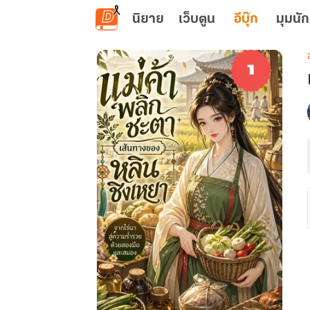
ข้ามไปยังเนื้อหาหลัก
นิยาย
เว็บตูน
อีบุ๊ก
มุมนัก
เ