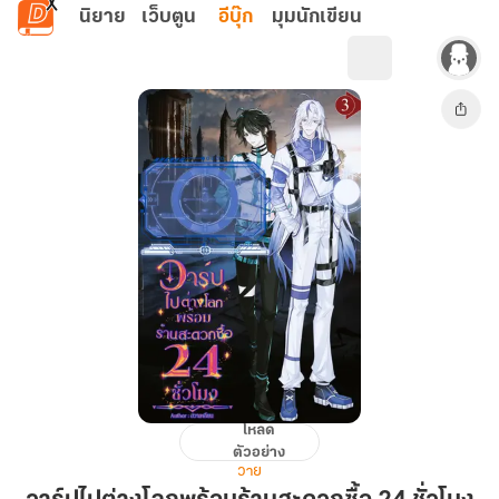
ข้ามไปยังเนื้อหาหลัก
นิยาย
เว็บตูน
อีบุ๊ก
มุมนักเขียน
โหลด
วาร์
ตัวอย่าง
ป
วาย
ไป