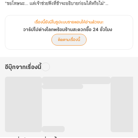
"ขอโทษนะ... แต่เจ้าช่วยฟังที่ข้าจะอธิบายก่อนได้หรือไม่"
"จะต้องฟังเหี้Xอะไรอีกวะ! พวกมึงแม่ง อึก พวกมึงทุกคนเลย ทำไมถึง
ไม่มีคนจริงใจกับกูสักคนเลยวะ!"
เรื่องนี้ยังมีในรูปแบบรายตอนให้อ่านด้วยนะ
ธาวินได้แต่ตะโกนถามออกไปอย่างไม่เข้าใจ ทำไมคนรอบตัวเขาถึงต้อง
วาร์ปไปต่างโลกพร้อมร้านสะดวกซื้อ 24 ชั่วโมง
เข้าหากันเพราะผลประโยชน์ด้วย
ติดตามเรื่องนี้
อีบุ๊กจากเรื่องนี้