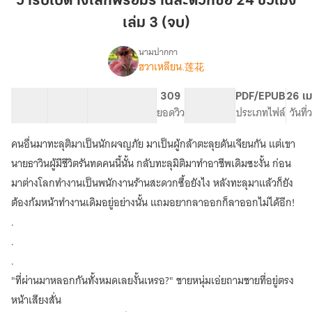
วาร์ปไปต่างโลกพร้อมร้านสะดวกซื้อ 24 ชั่วโมง
ต่าง
เล่ม 3 (จบ)
โลก
พร้อม
นามปากกา
ร้าน
ฮวาเหลียน.莲花
เรื่อง
วาร์
สะดวก
ป
ซื้อ
46 ตอน
96.22K
521
309
PG ทั่วไป
PDF/EPUB
26 เม
ไป
สารบัญ
จำนวนคำ
24
จำนวนหน้า (A5)
ยอดวิว
ระดับเนื้อหา
ประเภทไฟล์
วันที
ต่าง
ชั่วโมง
โลก
คนอื่นมาทะลุติมาเป็นนักผจญภัย มาเป็นผู้กล้าตะลุยดันเจียนกัน แต่เขา
เล่ม
พร้อม
ร้าน
3
นายธาวินผู้มีชีวิตรันทดคนนี้นั้น กลับทะลุมิติมาทำอาชีพเดิมซะงั้น ก่อน
สะดวก
(จบ)
มาต่างโลกทำงานเป็นพนักงานร้านสะดวกซื้อยังไง หลังทะลุมาแล้วก็ยัง
ซื้อ
ต้องก้มหน้าทำงานเดิมอยู่อย่างนั้น แถมอยากลาออกก็ลาออกไม่ได้อีก!
24
ชั่วโมง
.
.
.
"ที่ผ่านมาหลอกกันทั้งหมดเลยงั้นเหรอ?" ชายหนุ่มเอ่ยถามชายที่อยู่ตรง
หน้าเสียงสั่น