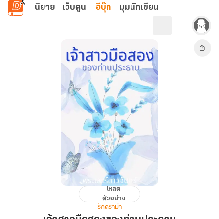
ข้ามไปยังเนื้อหาหลัก
นิยาย
เว็บตูน
อีบุ๊ก
มุมนักเขียน
โหลด
เจ้า
ตัวอย่าง
สาว
รักดราม่า
มือ