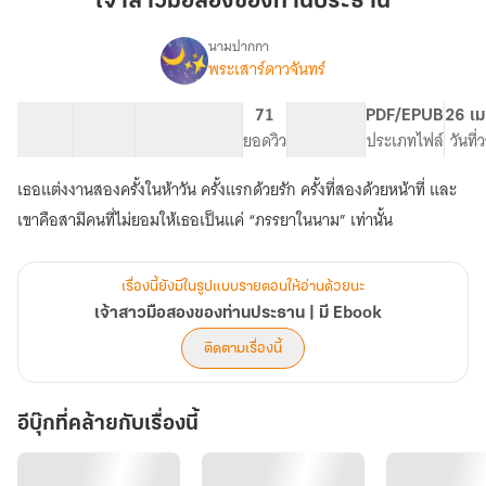
เจ้าสาวมือสองของท่านประธาน
สอง
ของ
นามปากกา
พระเสาร์ดาวจันทร์
เรื่อง
ท่าน
เจ้า
ประธาน
สาว
48 ตอน
92.24K
392
71
PG ทั่วไป
PDF/EPUB
26 เม
มือ
สารบัญ
จำนวนคำ
จำนวนหน้า (A5)
ยอดวิว
ระดับเนื้อหา
ประเภทไฟล์
วันที
สอง
ของ
เธอแต่งงานสองครั้งในห้าวัน ครั้งแรกด้วยรัก ครั้งที่สองด้วยหน้าที่ และ
ท่าน
ประธาน
เขาคือสามีคนที่ไม่ยอมให้เธอเป็นแค่ “ภรรยาในนาม” เท่านั้น
|
มี
Ebook
เรื่องนี้ยังมีในรูปแบบรายตอนให้อ่านด้วยนะ
เจ้าสาวมือสองของท่านประธาน | มี Ebook
ติดตามเรื่องนี้
อีบุ๊กที่คล้ายกับเรื่องนี้