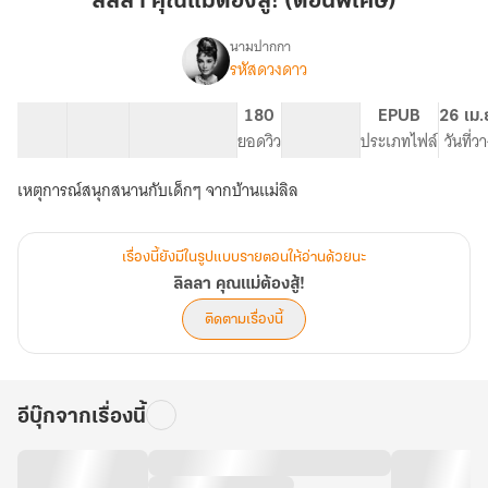
ลิลลา คุณแม่ต้องสู้! (ตอนพิเศษ)
แม่
ต้อง
นามปากกา
รหัสดวงดาว
เรื่อง
สู้!
ลิ
(ตอน
ลลา
5 ตอน
6.79K
23
180
PG ทั่วไป
EPUB
26 เม.
พิเศษ)
คุณ
สารบัญ
จำนวนคำ
จำนวนหน้า (A5)
ยอดวิว
ระดับเนื้อหา
ประเภทไฟล์
วันที่ว
แม่
ต้อง
เหตุการณ์สนุกสนานกับเด็กๆ จากบ้านแม่ลิล
สู้!
เรื่องนี้ยังมีในรูปแบบรายตอนให้อ่านด้วยนะ
ลิลลา คุณแม่ต้องสู้!
ติดตามเรื่องนี้
อีบุ๊กจากเรื่องนี้