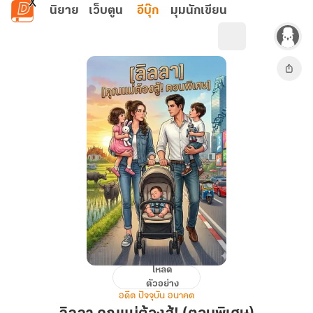
ข้ามไปยังเนื้อหาหลัก
นิยาย
เว็บตูน
อีบุ๊ก
มุมนักเขียน
โหลด
ลิ
ตัวอย่าง
ลลา
อดีต ปัจจุบัน อนาคต
คุณ