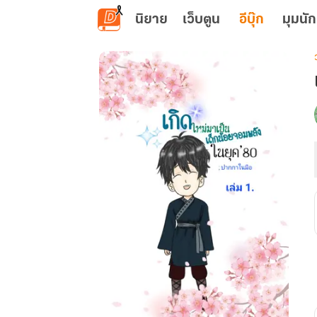
ข้ามไปยังเนื้อหาหลัก
นิยาย
เว็บตูน
อีบุ๊ก
มุมนัก
เ