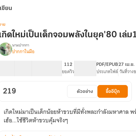
เขียน
วาย
เกิดใหม่เป็นเด็กจอมพลังในยุค'80 เล่ม1
นามปากกา
ปากกาในมือ
รื่อง
เกิด
ใหม่
37 ตอน
77.63K
360
112
PG ทั่วไป
PDF/EPUB
27 เม.ย.
เป็น
สารบัญ
จำนวนคำ
จำนวนหน้า (A5)
ยอดวิว
ระดับเนื้อหา
ประเภทไฟล์
วันที่วาง
เด็ก
จอม
พลัง
219
ตัวอย่าง
ซื้ออีบุ๊ก
ใน
ยุค'80
(E-
เกิดใหม่มาเป็นเด็กน้อยห้าขวบที่มีทั้งพละกำลังมหาศาล พร้
Book
1-
เฮ้อ...ใช้ชีวิตห้าขวบคุ้มจริงๆ
2)