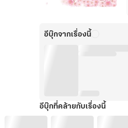
เกิด
ใหม่
เป็น
เด็ก
อีบุ๊กจากเรื่องนี้
จอม
พลัง
ใน
ยุค'80
เล่ม1.
อีบุ๊กที่คล้ายกับเรื่องนี้