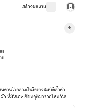
สร้างผลงาน
 69
ขาย
อันหลานไว้กลางฝ่ามือราวสมบัติล้ำค่า
อผัก นี่มันเทพเซียนจุติมาจากไหนกัน!