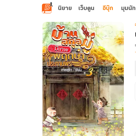
ข้ามไปยังเนื้อหาหลัก
นิยาย
เว็บตูน
อีบุ๊ก
มุมนัก
เ
ม