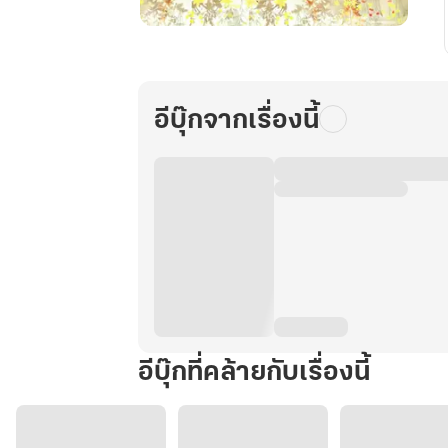
บ้าน
สกุล
มู่
มี
อีบุ๊กจากเรื่องนี้
เทพ
พฤกษา
ประทาน
พร
3
อีบุ๊กที่คล้ายกับเรื่องนี้