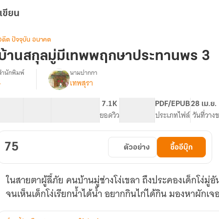
เขียน
อดีต ปัจจุบัน อนาคต
บ้านสกุลมู่มีเทพพฤกษาประทานพร 3
สำนักพิมพ์
นามปากกา
-
เทพสุรา
รื่อง
บ้าน
สกุล
26 ตอน
36.06K
239
7.1K
PG ทั่วไป
PDF/EPUB
28 เม.ย.
ู่
สารบัญ
จำนวนคำ
จำนวนหน้า (A5)
ยอดวิว
ระดับเนื้อหา
ประเภทไฟล์
วันที่วาง
มี
เทพ
พฤกษา
75
ตัวอย่าง
ซื้ออีบุ๊ก
ประทาน
พร
ในสายตาผู้ลี้ภัย คนบ้านมู่ช่างโง่เขลา ถึงประคองเด็กโง่มู่
จนเห็นเด็กโง่เรียกน้ำได้น้ำ อยากกินไก่ได้กิน มองหาผักเจ