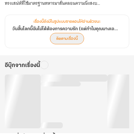
จัง
ทรงเสน่ห์ที่ใช้มาตรฐานทหารมาสั่นคลอนความนิ่งสงบ
คะ?)
ชีวิตสโลว์ไลฟ์ที่ตั้งใจไว้... ดูท่าจะกลายเป็นสมรภูมิรักสามเส้าที่วุ่นวายยิ่ง
กว่าศึกราชันวิญญาณเสียแล้ว!"
เรื่องนี้ยังมีในรูปแบบรายตอนให้อ่านด้วยนะ
วันสิ้นโลกนี้ฉันไม่ได้ต้องการความรัก (แต่ทำไมคุณนางเอกถึงตามติดจังคะ?)
ติดตามเรื่องนี้
อีบุ๊กจากเรื่องนี้