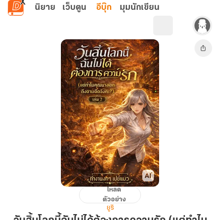
ข้ามไปยังเนื้อหาหลัก
นิยาย
เว็บตูน
อีบุ๊ก
มุมนักเขียน
โหลด
วัน
ตัวอย่าง
สิ้น
ยูริ
โลก