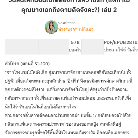
วันสิ้นโลกนี้ฉันไม่ได้ต้องการความรัก (แต่ทำไม
นี้
คุณนางเอกถึงตามติดจังคะ?) เล่ม 2
ฉัน
ไม่
นามปากกา
ได้
ทำงานงกๆ เปย์แมว
เรื่อง
วัน
ต้องการ
สิ้น
ความ
52 ตอน
58.01K
322
578
PG ทั่วไป
PDF/EPUB
28 เม
โลก
สารบัญ
จำนวนคำ
รัก
จำนวนหน้า (A5)
ยอดวิว
ระดับเนื้อหา
ประเภทไฟล์
วันที
นี้
(แต่
ฉัน
คำโปรย (ตอนที่ 51-100)
ทำไม
ไม่
ได้
คุณ
"จากโรงแรมไม้หลังเล็ก สู่มหาอาณาจักรสามหอคอยที่สั่นสะเทือนไปทั้ง
ต้องการ
นางเอก
ปฐพี! เมื่อแต้มสะสมทะลุหลักล้าน ‘อิงฟ้า’ จึงเนรมิตสวรรค์กลางวิกฤตที่
ความ
ถึง
ทุกคนต้องยอมศิโรราบ แต่ยิ่งอาณาจักรยิ่งใหญ่ ศัตรูเก่าก็ยิ่งคืบคลาน
รัก
ตาม
(แต่
กลับมาจากนรก ทั้งเพื่อนทรยศ แฟนเก่าจอมปลอม และครอบครัวที่เพิ่ง
ติด
ทำไม
นึกได้ว่ารักเธอในวันที่เธอไม่ต้องการใคร
คุณ
จัง
นางเอก
ท่ามกลางกลิ่นคาวเลือดนอกม่านพลาสม่า บนชั้น 17 กลับอบอวลไปด้วย
คะ?)
ถึง
เล่ม
กลิ่นกาแฟและ ‘สงครามประสาท’ ของสองยอดหญิง คนหนึ่งคือผู้
ตาม
2
จัดการสาวจอมรุกที่ขอใช้พื้นที่หัวใจแทนแต้มรางวัล อีกคนคือเลขาสาว
ติด