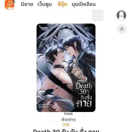
ข้ามไปยังเนื้อหาหลัก
นิยาย
เว็บตูน
อีบุ๊ก
มุมนักเขียน
โหลด
Death
ตัวอย่าง
30
วาย
วัน