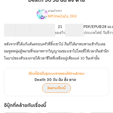
Death 30 วัน ฉัน สั่ง ตาย
ฉัน
สั่ง
นามปากกา
NPCInwZaZa_002
Death
ตาย
เรื่อง
30
วัน
9 ตอน
40.84K
141
21
PG ทั่วไป
PDF/EPUB
28 เม.
ฉัน
สารบัญ
จำนวนคำ
จำนวนหน้า (A5)
ยอดวิว
ระดับเนื้อหา
ประเภทไฟล์
วันที่
สั่ง
ตาย
หลังจากที่ได้แก้แค้นครอบครัวที่ทิ้งเขาไป ภีมก็ได้มาพบพานเข้ากับเดธ
ยมทูตหนุ่มผู้หมายที่จะมาพรากวิญญาณของเขาไปโดยที่ให้เวลาภีมสำนึก
ในบาปของตัวเองภายใต้เวลาชีวิตที่เหลืออยู่เพียงแค่ 30 วันเท่านั้น
เรื่องนี้ยังมีในรูปแบบรายตอนให้อ่านด้วยนะ
Death 30 วัน ฉัน สั่ง ตาย
ติดตามเรื่องนี้
อีบุ๊กที่คล้ายกับเรื่องนี้