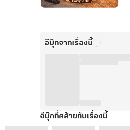
เนรเทศ
ไม่
ว่า
คุณ
หนู
อีบุ๊กจากเรื่องนี้
อย่าง
ข้า
ต้อง
สบาย
ภาค
2
เล่ม
2
อีบุ๊กที่คล้ายกับเรื่องนี้