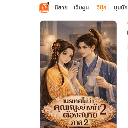
ข้ามไปยังเนื้อหาหลัก
นิยาย
เว็บตูน
อีบุ๊ก
มุมนัก
เ