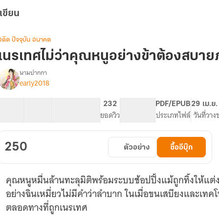
เขียน
อดีต ปัจจุบัน อนาคต
เนรเทศไม่ว่าคุณหนูอย่างข้าต้องสบาย
นามปากกา
early2018
รื่อง
เนรเทศ
ไม่
36 ตอน
88K
469
232
PG ทั่วไป
PDF/EPUB
29 เม.ย.
ว่า
สารบัญ
จำนวนคำ
จำนวนหน้า (A5)
ยอดวิว
ระดับเนื้อหา
ประเภทไฟล์
วันที่วาง
คุณ
หนู
อย่าง
250
ตัวอย่าง
ซื้ออีบุ๊ก
ข้า
ต้อง
สบาย
คุณหนูหมื่นล้านทะลุมิติพร้อมระบบช้อปปิ้งแม้ถูกทิ้งให้
ภาค
2
อย่างฉินเหมี่ยวไม่มีคำว่าลำบาก ในเมื่อขนเสบียงและเทคโ
ตลอดทางที่ถูกเนรเทศ