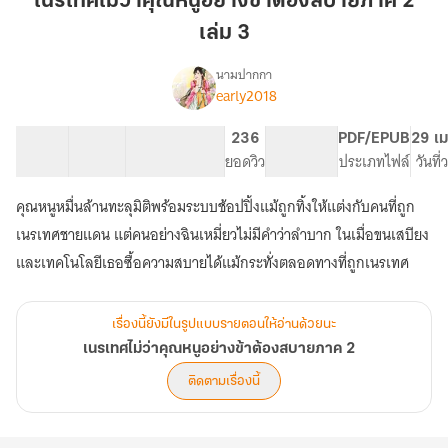
เนรเทศไม่ว่าคุณหนูอย่างข้าต้องสบายภาค 2
คุณ
เล่ม 3
หนู
อย่าง
นามปากกา
ข้า
early2018
เรื่อง
เนรเทศ
ต้อง
ไม่
สบาย
36 ตอน
91.54K
467
236
PG ทั่วไป
PDF/EPUB
29 เม
ว่า
สารบัญ
จำนวนคำ
ภาค
จำนวนหน้า (A5)
ยอดวิว
ระดับเนื้อหา
ประเภทไฟล์
วันที
คุณ
2
หนู
คุณหนูหมื่นล้านทะลุมิติพร้อมระบบช้อปปิ้งแม้ถูกทิ้งให้แต่งกับคนที่ถูก
เล่ม
อย่าง
ข้า
3
เนรเทศชายแดน แต่คนอย่างฉินเหมี่ยวไม่มีคำว่าลำบาก ในเมื่อขนเสบียง
ต้อง
และเทคโนโลยีเธอซื้อความสบายได้แม้กระทั่งตลอดทางที่ถูกเนรเทศ
สบาย
ภาค
2
เรื่องนี้ยังมีในรูปแบบรายตอนให้อ่านด้วยนะ
เนรเทศไม่ว่าคุณหนูอย่างข้าต้องสบายภาค 2
ติดตามเรื่องนี้