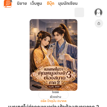
ข้ามไปยังเนื้อหาหลัก
นิยาย
เว็บตูน
อีบุ๊ก
มุมนักเขียน
โหลด
เนรเทศ
ตัวอย่าง
ไม่
อดีต ปัจจุบัน อนาคต
ว่า