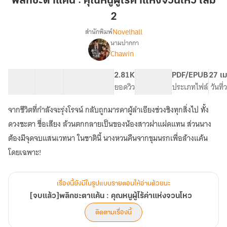
พลิกชะตาแค้น : คุณหนูผู้ไร้ค่าแห่งจวนโหว เล่ม
:
2
คุณ
Novelhall
สำนักพิมพ์
หนู
นามปากกา
ผู้
[จบ
เรื่อง
Chawin
ไร้
แล้ว]พลิก
ชะตา
ค่า
55 ตอน
71.04K
359
2.81K
PG ทั่วไป
PDF/EPUB
27 เม
แค้น
แห่ง
สารบัญ
จำนวนคำ
จำนวนหน้า (A5)
ยอดวิว
ระดับเนื้อหา
ประเภทไฟล์
วันที
:
จวน
คุณ
โหว
หนู
จากชีวิตที่กำลังจะรุ่งโรจน์ กลับถูกมารดาผู้ลำเอียงช่วงชิงทุกสิ่งไป ทั้ง
เล่ม
ผู้
ดวงชะตา ชื่อเสียง ล้วนตกกลายเป็นของน้องสาวฝาแฝดแทน ส่วนนาง
ไร้
2
ต้องมีจุดจบแสนเวทนา ในชาตินี้ นางหวนคืนจากขุมนรกเพื่อล้างแค้น
ค่า
แห่ง
โดยเฉพาะ!
จวน
โหว
เรื่องนี้ยังมีในรูปแบบรายตอนให้อ่านด้วยนะ
[จบแล้ว]พลิกชะตาแค้น : คุณหนูผู้ไร้ค่าแห่งจวนโหว
ติดตามเรื่องนี้