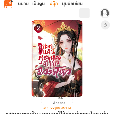
ข้ามไปยังเนื้อหาหลัก
นิยาย
เว็บตูน
อีบุ๊ก
มุมนักเขียน
โหลด
พลิก
ตัวอย่าง
ชะตา
อดีต ปัจจุบัน อนาคต
แค้น