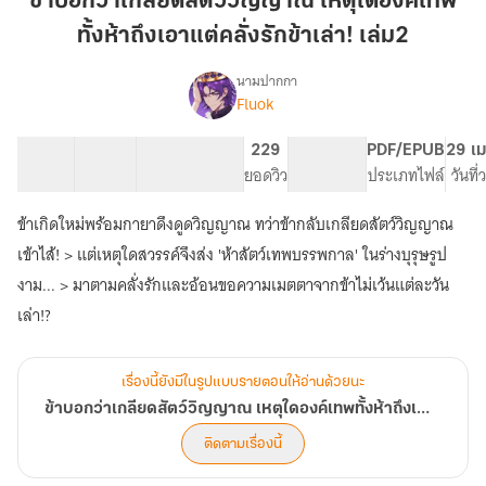
ข้าบอกว่าเกลียดสัตว์วิญญาณ เหตุใดองค์เทพ
เกลียด
ทั้งห้าถึงเอาแต่คลั่งรักข้าเล่า! เล่ม2
สัตว์
วิญญาณ
นามปากกา
เหตุ
Fluok
เรื่อง
ข้า
ใด
บอก
องค์
30 ตอน
74.02K
417
229
PG ทั่วไป
PDF/EPUB
29 เม
ว่า
สารบัญ
จำนวนคำ
เทพ
จำนวนหน้า (A5)
ยอดวิว
ระดับเนื้อหา
ประเภทไฟล์
วันที
เกลียด
ทั้ง
สัตว์
ข้าเกิดใหม่พร้อมกายาดึงดูดวิญญาณ ทว่าข้ากลับเกลียดสัตว์วิญญาณ
ห้า
วิญญาณ
เหตุ
ถึง
เข้าไส้! > แต่เหตุใดสวรรค์จึงส่ง 'ห้าสัตว์เทพบรรพกาล' ในร่างบุรุษรูป
ใด
เอาแต่
งาม... > มาตามคลั่งรักและอ้อนขอความเมตตาจากข้าไม่เว้นแต่ละวัน
องค์
คลั่ง
เล่า!?
เทพ
รัก
ทั้ง
ข้า
ห้า
ถึง
เล่า!
เรื่องนี้ยังมีในรูปแบบรายตอนให้อ่านด้วยนะ
เอาแต่
เล่ม2
ข้าบอกว่าเกลียดสัตว์วิญญาณ เหตุใดองค์เทพทั้งห้าถึงเอาแต่คลั่งรักข้าเล่า!
คลั่ง
รัก
ติดตามเรื่องนี้
ข้า