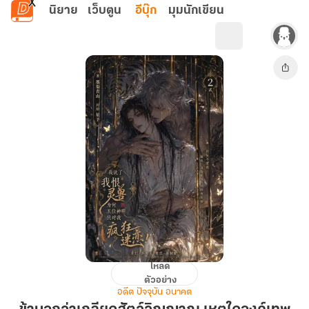
ข้ามไปยังเนื้อหาหลัก
นิยาย
เว็บตูน
อีบุ๊ก
มุมนักเขียน
โหลด
ข้า
ตัวอย่าง
บอก
อดีต ปัจจุบัน อนาคต
ว่า