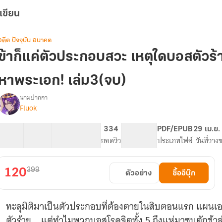
เขียน
อดีต ปัจจุบัน อนาคต
ข้าก็แค่ตัวประกอบสวะ เหตุใดบอสตัวร้า
หาพระเอก! เล่ม3(จบ)
นามปากกา
Fluok
(มีE-
รื่อง
book)ข้า
ก็
24 ตอน
53.73K
311
334
PG ทั่วไป
PDF/EPUB
29 เม.ย.
แค่
สารบัญ
จำนวนคำ
จำนวนหน้า (A5)
ยอดวิว
ระดับเนื้อหา
ประเภทไฟล์
วันที่วาง
ตัวประกอบ
สวะ
เหตุ
399
120
ตัวอย่าง
ซื้ออีบุ๊ก
ใด
บอส
ตัว
ทะลุมิติมาเป็นตัวประกอบที่ต้องตายในสิบตอนแรก แผนเ
ร้าย
ั้ง
ตัวร้าย... แต่ทำไมพวกบอสโรคจิตทั้ง 5 ถึงแห่มาซบตักข้าล่