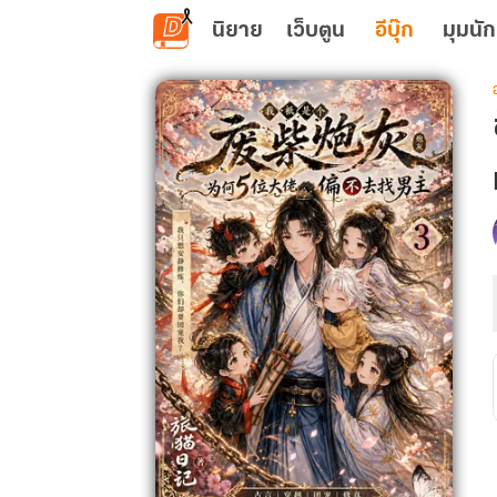
ข้ามไปยังเนื้อหาหลัก
นิยาย
เว็บตูน
อีบุ๊ก
มุมนัก
เ
ท