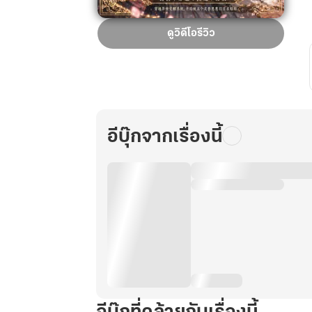
ข้า
ดูวิดีโอรีวิว
ก็
แค่
ตัวประกอบ
สวะ
เหตุ
ใด
อีบุ๊กจากเรื่องนี้
บอส
ตัว
ร้าย
ทั้ง
ห้า
ถึง
ไม่
ยอม
ไป
หา
พระเอก!