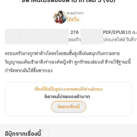
ธิดาคนโปรดของฝ่าบาท เล่ม 3 (จบ)
ของ
ฝ่า
นามปากกา
ไป๋อวิ๋น
เรื่อง
บาท
ธิดา
เล่ม
คน
16 ตอน
56.95K
267
276
PG ทั่วไป
PDF/EPUB
10 ก.
3
โปรด
สารบัญ
จำนวนคำ
จำนวนหน้า (A5)
ยอดวิว
ระดับเนื้อหา
ประเภทไฟล์
วันที่
(จบ)
ของ
ฝ่า
ครอบครัวนางถูกฆ่าล้างโคตรโดยชนชั้นสูงที่เล่นสนุกกับความตาย
บาท
วิญญาณแค้นเข้ามาสิงร่างองค์หญิงห้า ลูกรักของฮ่องเต้ ข้าจะใช้ฐานะนี้
กำจัดพวกมันให้สิ้นซากเอง
เรื่องนี้ยังมีในรูปแบบรายตอนให้อ่านด้วยนะ
ธิดาคนโปรดของฝ่าบาท
ติดตามเรื่องนี้
อีบุ๊กจากเรื่องนี้