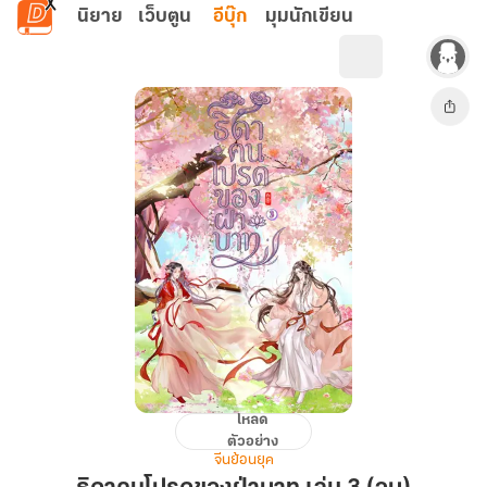
ข้ามไปยังเนื้อหาหลัก
นิยาย
เว็บตูน
อีบุ๊ก
มุมนักเขียน
โหลด
ธิดา
ตัวอย่าง
คน
จีนย้อนยุค
โปรด