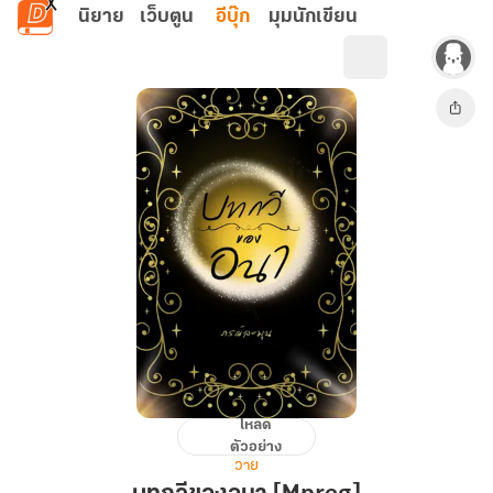
ข้ามไปยังเนื้อหาหลัก
นิยาย
เว็บตูน
อีบุ๊ก
มุมนักเขียน
โหลด
บท
ตัวอย่าง
กวี
วาย
ขอ