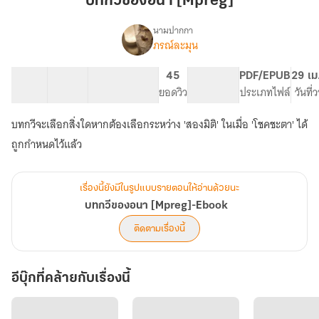
บทกวีของอนา [Mpreg]
งอนา
[Mpreg]
นามปากกา
ภรณ์ละมุน
เรื่อง
บท
กวี
22 ตอน
37.96K
195
45
PG ทั่วไป
PDF/EPUB
29 เม
ขอ
สารบัญ
จำนวนคำ
จำนวนหน้า (A5)
ยอดวิว
ระดับเนื้อหา
ประเภทไฟล์
วันที่
งอนา
[Mpreg]-
บทกวีจะเลือกสิ่งใดหากต้องเลือกระหว่าง 'สองมิติ' ในเมื่อ 'โชคชะตา' ได้
Ebook
ถูกกำหนดไว้แล้ว
เรื่องนี้ยังมีในรูปแบบรายตอนให้อ่านด้วยนะ
บทกวีของอนา [Mpreg]-Ebook
ติดตามเรื่องนี้
อีบุ๊กที่คล้ายกับเรื่องนี้