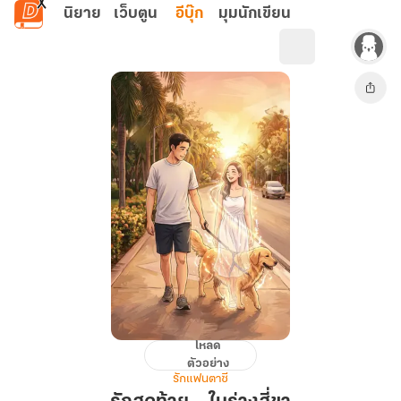
ข้ามไปยังเนื้อหาหลัก
นิยาย
เว็บตูน
อีบุ๊ก
มุมนักเขียน
โหลด
รัก
ตัวอย่าง
สุดท้าย...
รักแฟนตาซี
ใน