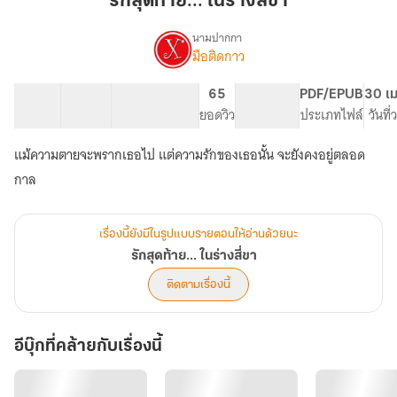
รักสุดท้าย... ในร่างสี่ขา
ร่าง
สี่
นามปากกา
มือติดกาว
เรื่อง
ขา
รัก
สุดท้าย...
30 ตอน
53.49K
397
65
PG ทั่วไป
PDF/EPUB
30 เม
ใน
สารบัญ
จำนวนคำ
จำนวนหน้า (A5)
ยอดวิว
ระดับเนื้อหา
ประเภทไฟล์
วันที
ร่าง
สี่
แม้ความตายจะพรากเธอไป แต่ความรักของเธอนั้น จะยังคงอยู่ตลอด
ขา
กาล
เรื่องนี้ยังมีในรูปแบบรายตอนให้อ่านด้วยนะ
รักสุดท้าย... ในร่างสี่ขา
ติดตามเรื่องนี้
อีบุ๊กที่คล้ายกับเรื่องนี้