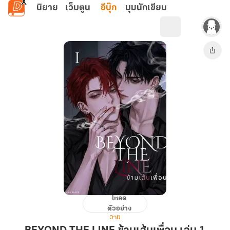
ข้ามไปยังเนื้อหาหลัก
นิยาย
เว็บตูน
อีบุ๊ก
มุมนักเขียน
โหลด
BEYOND
ตัวอย่าง
THE
วาย
LINE