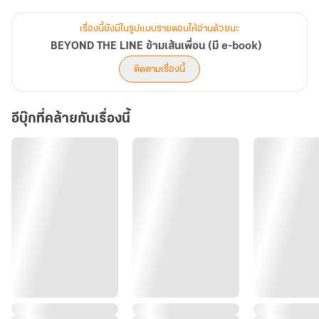
ประสาท การชิงไหวชิงพริบ และความหึงหวงที่ร้อนแรงยิ่งกว่าเปลวไฟ
เรื่องนี้ยังมีในรูปแบบรายตอนให้อ่านด้วยนะ
คนหนึ่งคือ ‘ไฟ’ ที่พร้อมแผดเผา ส่วนอีกคนคือ ‘น้ำแข็ง’ ที่พร้อมจะแช่
BEYOND THE LINE ข้ามเส้นเพื่อน (มี e-book)
แข็งอีกคน ในเกมเดิมพันที่ไม่มีใครยอมเป็นรอง สุดท้ายใครจะเป็นฝ่าย
ติดตามเรื่องนี้
ถูกครอบครอง?
อีบุ๊กที่คล้ายกับเรื่องนี้
ภายในเพนต์เฮาส์หรูที่ชั้นสูงสุดของตึก แสงไฟจากวิวเมืองหลวงด้านล่าง
ดูเหมือนเศษเพชรที่ถูกโปรยทิ้งไว้บนพรมสีดำสนิท ‘เจต’ หมุนแก้ววิสกี้ใน
มือช้าๆ สายตามองเพื่อนสนิทที่นั่งพาดขากับโซฟาหนังราคาเหยียบแสน
ด้วยท่าทางสบายๆ
"มึงว่า... ผู้หญิงคนเมื่อกี้จูบห่วยไหม?" ‘เพลิง’ เอ่ยขึ้นพลางคลายเนกไท