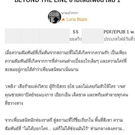
BEYOND THE LINE ข้ามเส้นเพื่อน เล่ม 1
ข้าม
เส้น
นามปากกา
🔥 Luna Blaze
BEYOND
เพื่อน
เรื่อง
THE
เล่ม
LINE
30 ตอน
104.97K
548
55
PG ทั่วไป
PDF/EPUB
1 พ.
1
ข้าม
สารบัญ
จำนวนคำ
จำนวนหน้า (A5)
ยอดวิว
ระดับเนื้อหา
ประเภทไฟล์
วันที
เส้น
เพื่อน
เมื่อความสัมพันธ์ที่เริ่มต้นจากสถานะที่ไม่ได้เกิดจากความรัก เป็นเพียง
(มี
ความสัมพันธ์ที่เกิดจากการที่ต่างคนต่างเบื่ออะไรเดิมๆ และความใคร่ที่
e-
book)
สะสมอยู่ภายใต้คำว่าเพื่อนสนิทมาเนิ่นนาน
‘เพลิง’ เสือร้ายแห่งวิศวะ ผู้รักอิสระ ยโส และไม่เคยก้มหัวให้ใคร ‘เจต’
คุณชายสถาปัตย์จอมบงการ เยือกเย็น เด็ดขาด และพร้อมทำลายทุกคน
ที่ขวางทาง
จากเพื่อนสนิทนักท่องราตรี สู่สถานะที่ไร้ชื่อเรียกใน พื้นที่สีเทา ความ
สัมพันธ์ที่ "ไม่ได้บอกใคร... แต่ก็ไม่ได้ซ่อนมันไว้" ท่ามกลางสงคราม