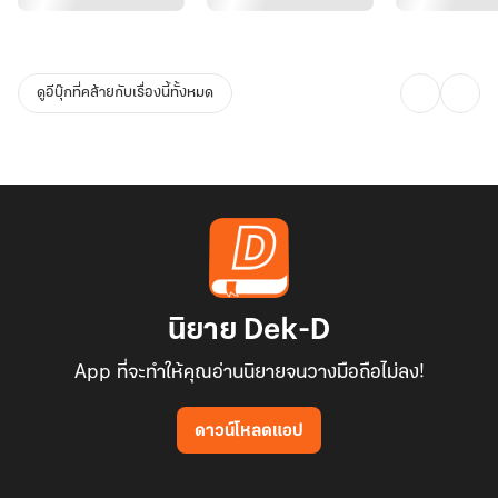
ของชุดนักศึกษาออกอย่างลวกๆ ผิวขาวละเอียดตามฉบับคุณชายมีรอย
แดงจางๆ จากความร้อนของแอลกอฮอล์
ดูอีบุ๊กที่คล้ายกับเรื่องนี้ทั้งหมด
"ก็ปกติ... หรือมึงมีมาตรฐานสูงกว่านั้น?" เจตเลิกคิ้ว สายตาคมปลาบ
จ้องมองลำคอระหงของเพื่อนที่กำลังแหงนหน้าดื่มเหล้าเข้าปาก
"กูก็แค่เบื่อว่ะ..." เพลิงวางแก้วลงแล้วโน้มตัวเข้ามาใกล้เจตจนกลิ่น
น้ำหอมราคาแพงผสมกลิ่นวิสกี้ตีรวนอยู่ในอากาศ "กูอยากรู้ว่า... ถ้าเป็น
มึง มึงจะจูบห่วยเหมือนยัยนั่นหรือเปล่า?"
ความเงียบเข้าปกคลุมชั่วขณะ เจตไม่ได้ถอยหนี เขากลับเหยียดรอยยิ้มที่
นิยาย Dek-D
ดูอันตรายออกมา มือหนาเอื้อมไปคว้าท้ายทอยของเพลิงแล้วกดให้เข้า
App ที่จะทำให้คุณอ่านนิยายจนวางมือถือไม่ลง!
มาใกล้กว่าเดิม จนหน้าผากชนกัน
ดาวน์โหลดแอป
"อยากรู้ก็ลองดูสิเพลิง... แต่ขอเตือนนะ กูไม่ถนัดจูบแบบอ่อนโยนซะ
ด้วยสิ"