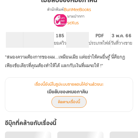
เมียลับของหมอภาคิน
หมอ
BunMeeBooks
สำนักพิมพ์
ภาคิ
นามปากกา
เรื่อง
น
seXus
เมีย
ลับ
ของ
16.41K
146
185
NC 18
PDF
3 พ.ค. 66
หมอ
จำนวนคำ
จำนวนหน้า (A5)
ยอดวิว
ระดับเนื้อหา
ประเภทไฟล์
วันที่วางขาย
ภาคิ
น
"สนองความต้องการของผม...เหมือนเมีย แต่อย่าให้คนอื่นรู้ นี่คือกฎ
เพียงข้อเดียวที่คุณต้องทำให้ได้ แลกกับเงินที่ผมจะให้ !"
เรื่องนี้ยังมีในรูปแบบรายตอนให้อ่านด้วยนะ
เมียลับของหมอภาคิน
ติดตามเรื่องนี้
อีบุ๊กที่คล้ายกับเรื่องนี้