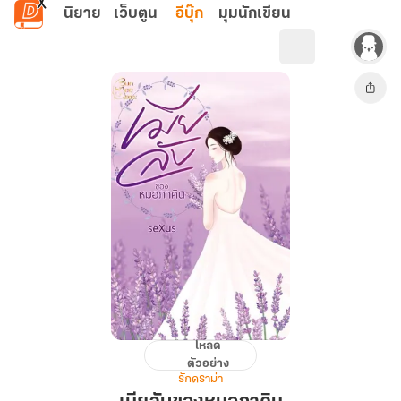
ข้ามไปยังเนื้อหาหลัก
นิยาย
เว็บตูน
อีบุ๊ก
มุมนักเขียน
โหลด
เมีย
ตัวอย่าง
ลับ
รักดราม่า
ของ