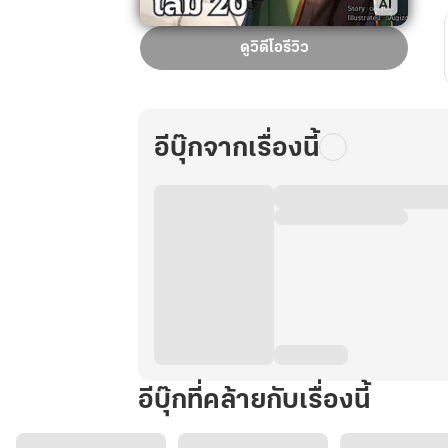
เกิด
ดูวิดีโอรีวิว
ใหม่
ทั้งที
ก็
ต้อง
อีบุ๊กจากเรื่องนี้
อาชีพ
นัก
เวท
สาย
ผลิต
สิ!
เล่ม
20
อีบุ๊กที่คล้ายกับเรื่องนี้