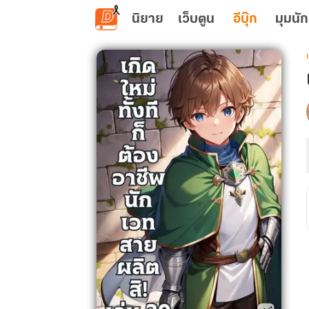
ข้ามไปยังเนื้อหาหลัก
นิยาย
เว็บตูน
อีบุ๊ก
มุมนัก
เ