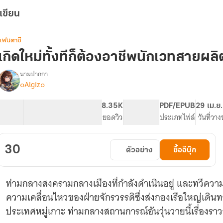
เขียน
แฟนตาซี
เกิดใหม่ทั้งทีก็ต้องอาชีพนักเวทสายผลิต
นามปากกา
๐Algiz๐
รื่อง
เกิด
ใหม่
23 ตอน
72.22K
325
8.35K
PG ทั่วไป
PDF/EPUB
29 เม.ย
ทั้งที
สารบัญ
จำนวนคำ
จำนวนหน้า (A5)
ยอดวิว
ระดับเนื้อหา
ประเภทไฟล์
วันที่วา
ก็
ต้อง
อาชีพ
30
ตัวอย่าง
ซื้ออีบุ๊ก
นัก
เวท
สาย
ท่ามกลางสงครามกลางเมืองที่กำลังดำเนินอยู่ และทวีความ
ผลิต
สิ!
ความเคลื่อนไหวของฝ่ายจักรวรรดิซึ่งส่งกองเรือใหญ่เดิน
ประเทศหมู่เกาะ ท่ามกลางสถานการณ์อันวุ่นวายนี้เรื่องร