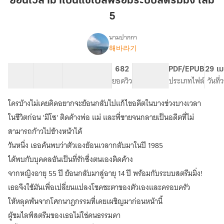
ย้อนเวลามาเป็นแชโบลพร้อมระบบสตรีมมิ่ง เล่ม
เป็น
5
แช
โบ
นามปากกา
ล
해바라기
เรื่อง
ย้อน
พร้อม
เวลา
ระบบ
42 ตอน
68.75K
275
682
PG ทั่วไป
PDF/EPUB
29 เม
มา
สารบัญ
จำนวนคำ
สตรี
จำนวนหน้า (A5)
ยอดวิว
ระดับเนื้อหา
ประเภทไฟล์
วันที
เป็น
ม
แช
ใครบ้างไม่เคยคิดอยากจะย้อนกลับไปแก้ไขอดีตในบางช่วงบางเวลา
มิ่ง
โบ
ล
เล่ม
ในชีวิตก่อน 'มีโซ' ติดค้างพ่อ แม่ และพี่ชายจนกลายเป็นอดีตที่ไม่
พร้อม
5
สามารถก้าวไปข้างหน้าได้
ระบบ
วันหนึ่ง เธอค้นพบว่าตัวเองย้อนเวลากลับมาในปี 1985
สตรี
ม
ได้พบกับบุคคลอันเป็นที่รักซึ่งตนเองติดค้าง
มิ่ง
จากหญิงอายุ 55 ปี ย้อนกลับมาสู่อายุ 14 ปี พร้อมกับระบบสตรีมมิ่ง!
เธอจึงใช้มันเพื่อเปลี่ยนแปลงโชคชะตาของตัวเองและครอบครัว
ให้หลุดพ้นจากโศกนาฎกรรมที่เคยเผชิญมาก่อนหน้านี้
ผู้ชมไลฟ์สตรีมของเธอไม่ใช่คนธรรมดา