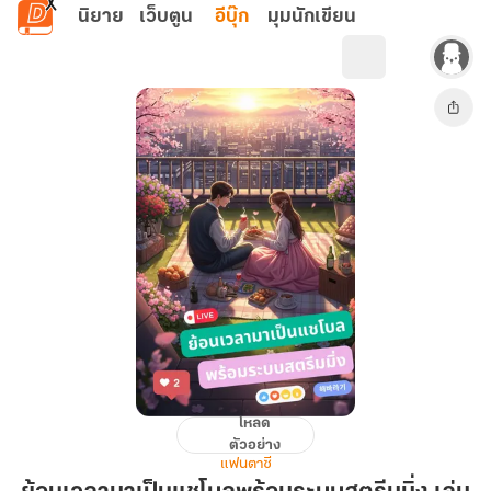
ข้ามไปยังเนื้อหาหลัก
นิยาย
เว็บตูน
อีบุ๊ก
มุมนักเขียน
โหลด
ย้อน
ตัวอย่าง
เวลา
แฟนตาซี
มา