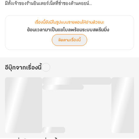
มีทั้งเจ้าของร้านอินเตอร์เน็ตที่ช่ำชองด้านคอยน์
ผู้จัดการใหญ่ของบริษัทสตาร์ทอัพ นักวิเคราะห์หลักทรัพย์ ฯลฯ
ที่เข้ามามีส่วนในการพลิกชีวิตของเธออย่างใหญ่หลวง
เรื่องนี้ยังมีในรูปแบบรายตอนให้อ่านด้วยนะ
ย้อนเวลากลับมาคราวนี้ จะไม่ให้เธอก้าวขึ้นมาเป็นแชโบลก็คงจะเป็นไป
ย้อนเวลามาเป็นแชโบลพร้อมระบบสตรีมมิ่ง
ไม่ได้!
ติดตามเรื่องนี้
อีบุ๊กจากเรื่องนี้