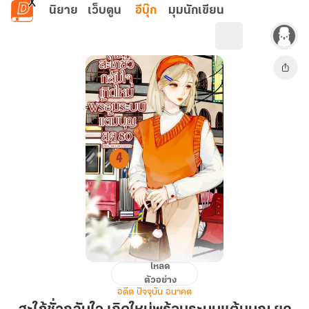
ข้ามไปยังเนื้อหาหลัก
นิยาย
เว็บตูน
อีบุ๊ก
มุมนักเขียน
โหลด
สะใภ้
ตัวอย่าง
ชั่ว
อดีต ปัจจุบัน อนาคต
กลับ