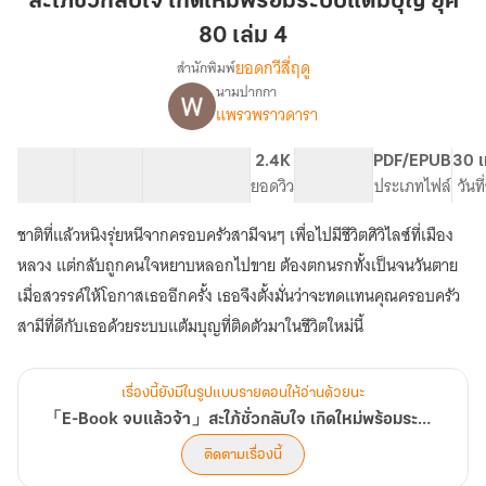
สะใภ้ชั่วกลับใจ เกิดใหม่พร้อมระบบแต้มบุญ ยุค
ใจ
80 เล่ม 4
เกิด
ยอดกวีสี่ฤดู
สำนักพิมพ์
ใหม่
นามปากกา
พร้อม
「E-
เรื่อง
แพรวพราวดารา
ระบบ
Book
จบ
แต้ม
50 ตอน
140.29K
704
2.4K
PG ทั่วไป
PDF/EPUB
30 เ
แล้ว
บุญ
สารบัญ
จำนวนคำ
จำนวนหน้า (A5)
ยอดวิว
ระดับเนื้อหา
ประเภทไฟล์
วันท
จ้า」
ยุค
สะใภ้
80
ชั่ว
ชาติที่แล้วหนิงรุ่ยหนีจากครอบครัวสามีจนๆ เพื่อไปมีชีวิตศิวิไลซ์ที่เมือง
เล่ม
กลับ
หลวง แต่กลับถูกคนใจหยาบหลอกไปขาย ต้องตกนรกทั้งเป็นจนวันตาย
ใจ
4
เมื่อสวรรค์ให้โอกาสเธออีกครั้ง เธอจึงตั้งมั่นว่าจะทดแทนคุณครอบครัว
เกิด
ใหม่
สามีที่ดีกับเธอด้วยระบบแต้มบุญที่ติดตัวมาในชีวิตใหม่นี้
พร้อม
ระบบ
แต้ม
เรื่องนี้ยังมีในรูปแบบรายตอนให้อ่านด้วยนะ
บุญ
「E-Book จบแล้วจ้า」สะใภ้ชั่วกลับใจ เกิดใหม่พร้อมระบบแต้มบุญ ยุค 80
ยุค
80
ติดตามเรื่องนี้