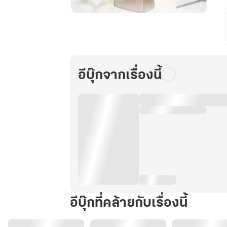
สะใภ้
ชั่ว
กลับ
ใจ
เกิด
อีบุ๊กจากเรื่องนี้
ใหม่
พร้อม
ระบบ
แต้ม
บุญ
ยุค
80
เล่ม
6
อีบุ๊กที่คล้ายกับเรื่องนี้