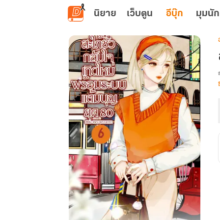
ข้ามไปยังเนื้อหาหลัก
นิยาย
เว็บตูน
อีบุ๊ก
มุมนัก
เ
ช