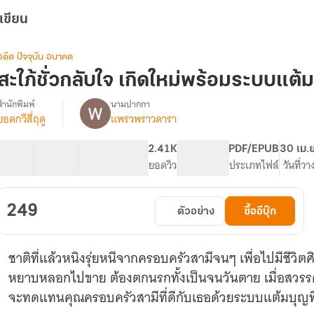
เขียน
อดีต ปัจจุบัน อนาคต
สะใภ้ชั่วกลับใจ เกิดใหม่พร้อมระบบแต้ม
สำนักพิมพ์
นามปากกา
ยอดกวีสี่ฤดู
แพรวพราวดารา
「E-
รื่อง
Book
จบ
50 ตอน
137.49K
699
2.41K
PG ทั่วไป
PDF/EPUB
30 เม.
แล้ว
สารบัญ
จำนวนคำ
จำนวนหน้า (A5)
ยอดวิว
ระดับเนื้อหา
ประเภทไฟล์
วันที่ว
จ้า」
สะใภ้
ั่ว
249
ตัวอย่าง
ซื้ออีบุ๊ก
กลับ
ใจ
เกิด
ชาติที่แล้วหนิงรุ่ยหนีจากครอบครัวสามีจนๆ เพื่อไปมีชีวิตศ
ใหม่
พร้อม
หยาบหลอกไปขาย ต้องตกนรกทั้งเป็นจนวันตาย เมื่อสวรรค์ให้
ระบบ
จะทดแทนคุณครอบครัวสามีที่ดีกับเธอด้วยระบบแต้มบุญที่ต
แต้ม