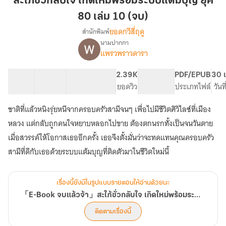
สะใภ้ชั่วกลับใจ เกิดใหม่พร้อมระบบแต้มบุญ ยุค
ใจ
80 เล่ม 10 (จบ)
เกิด
ยอดกวีสี่ฤดู
สำนักพิมพ์
ใหม่
นามปากกา
พร้อม
「E-
เรื่อง
แพรวพราวดารา
ระบบ
Book
จบ
แต้ม
50 ตอน
122.34K
621
2.39K
PG ทั่วไป
PDF/EPUB
30 เ
แล้ว
บุญ
สารบัญ
จำนวนคำ
จำนวนหน้า (A5)
ยอดวิว
ระดับเนื้อหา
ประเภทไฟล์
วันท
จ้า」
ยุค
สะใภ้
80
ชั่ว
ชาติที่แล้วหนิงรุ่ยหนีจากครอบครัวสามีจนๆ เพื่อไปมีชีวิตศิวิไลซ์ที่เมือง
เล่ม
กลับ
หลวง แต่กลับถูกคนใจหยาบหลอกไปขาย ต้องตกนรกทั้งเป็นจนวันตาย
ใจ
10
เมื่อสวรรค์ให้โอกาสเธออีกครั้ง เธอจึงตั้งมั่นว่าจะทดแทนคุณครอบครัว
เกิด
(จบ)
ใหม่
สามีที่ดีกับเธอด้วยระบบแต้มบุญที่ติดตัวมาในชีวิตใหม่นี้
พร้อม
ระบบ
แต้ม
เรื่องนี้ยังมีในรูปแบบรายตอนให้อ่านด้วยนะ
บุญ
「E-Book จบแล้วจ้า」สะใภ้ชั่วกลับใจ เกิดใหม่พร้อมระบบแต้มบุญ ยุค 80
ยุค
80
ติดตามเรื่องนี้