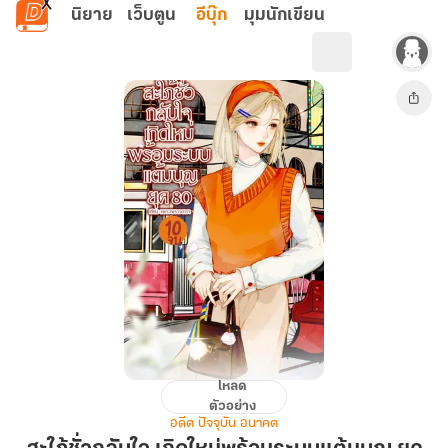
ข้ามไปยังเนื้อหาหลัก
นิยาย
เว็บตูน
อีบุ๊ก
มุมนักเขียน
โหลด
สะใภ้
ตัวอย่าง
ชั่ว
อดีต ปัจจุบัน อนาคต
กลับ