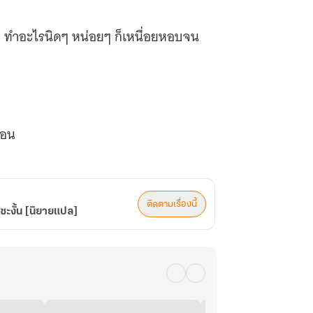
อ ทำอะไรนิดๆ หน่อยๆ ก็เหนื่อยหอบจน
ลรอน
ม
ติดตามเรื่องนี้
้ว
ซะงั้น [นิยายแปล]
ด้บ้างไม่ได้บ้าง
ินเลย
างครั้งถึงขั้นกระอักเลือดเลยทีเดียว
ู้กล้าอีกเหรอ!