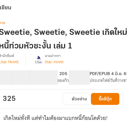
เขียน
วาย
Sweetie, Sweetie, Sweetie เกิดใหม่เ
หนี้ท่วมหัวซะงั้น เล่ม 1
สำนักพิมพ์
นามปากกา
Lilac Novel
lilac-novel
Sweetie,
รื่อง
Sweetie,
Sweetie
4 ตอน
119.25K
631
205
PG ทั่วไป
PDF/EPUB
4 มิ.ย. 
เกิด
สารบัญ
จำนวนคำ
จำนวนหน้า (A5)
ยอดวิว
ระดับเนื้อหา
ประเภทไฟล์
วันที่วางข
ใหม่
เป็น
บารอน
325
ตัวอย่าง
ซื้ออีบุ๊ก
ทั้งที
ดัน
มี
เกิดใหม่ทั้งที แต่ทำไมต้องมาแบกหนี้ก้อนโตด้วย!
หนี้
ท่วม