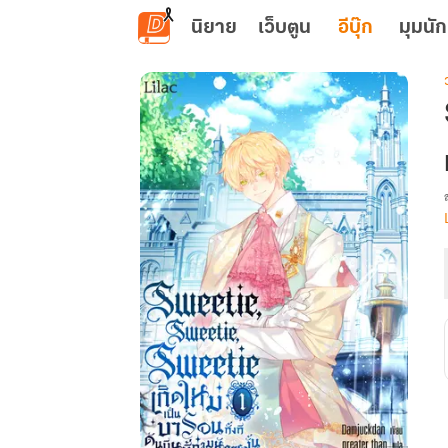
ข้ามไปยังเนื้อหาหลัก
นิยาย
เว็บตูน
อีบุ๊ก
มุมนัก
เ