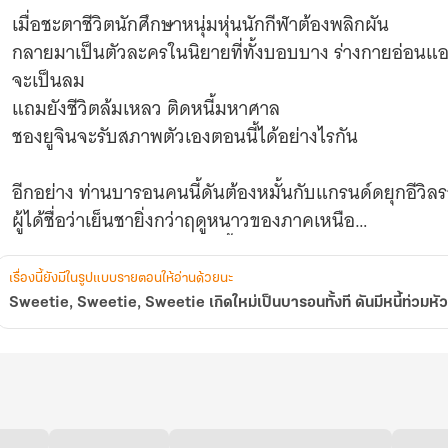
หัว
เมื่อชะตาชีวิตนักศึกษาหนุ่มหุ่นนักกีฬาต้องพลิกผัน
ซะ
กลายมาเป็นตัวละครในนิยายที่ทั้งบอบบาง ร่างกายอ่อนแ
ั้น
[นิยาย
จะเป็นลม
แปล]
แถมยังชีวิตล้มเหลว ติดหนี้มหาศาล
ชองยูจินจะรับสภาพตัวเองตอนนี้ได้อย่างไรกัน
อีกอย่าง ท่านบารอนคนนี้ดันต้องหมั้นกับแกรนด์ดยุกอีวิ
ผู้ได้ชื่อว่าเย็นชายิ่งกว่าฤดูหนาวของภาคเหนือ
ยิ่งทำให้ชีวิตของยูจินในโลกนี้เหมือนจะลำบากมากกว่าเดิ
เรื่องนี้ยังมีในรูปแบบรายตอนให้อ่านด้วยนะ
นอกจากต้องเป็นผู้กล้ากอบกู้โลกตามที่พระเจ้ายัดเยียดแล
Sweetie, Sweetie, Sweetie เกิดใหม่เป็นบารอนทั้งที ดันมีหนี้ท่วมหัว
ทุกภารกิจล้วนต้องพึ่งพาดวงและอาศัยเนื้อหาในนิยายที่จำไ
เพราะพระเจ้าท่านไม่เคยมอบอะไรดีๆ หรือพลังวิเศษให้ยูจ
แถมพอจะพูดอะไรที่เป็นการสปอยล์นิยายก็ดันพูดไม่ได้ จนบ
ถามจริงๆ เลยนะ ผู้กล้าที่ไม่มีอะไรดีแบบนี้ ยังควรเรียกว่าผ