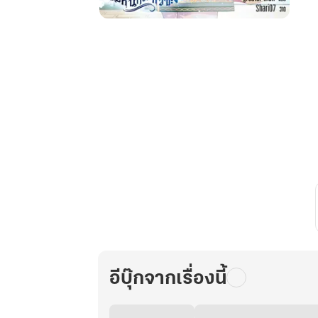
Sweetie,
ง
Sweetie,
Sweetie
เกิด
ใหม่
เป็น
บารอน
ทั้งที
ดัน
มี
หนี้
ท่วม
หัว
ซะ
งั้น
อีบุ๊กจากเรื่องนี้
เล่ม
1