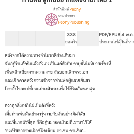
ท่านพ่อ ลูกไม่อยากแต่งงาน! เล่ม 1
ไม่
Peony
สำนักพิมพ์
อยาก
นามปากกา
เรื่อง
แต่งงาน!
PeonyPublishing
ท่าน
เล่ม
พ่อ
1
ลูก
6 ตอน
81.07K
569
338
PG ทั่วไป
PDF/EPUB
4 พ.ค
ไม่
สารบัญ
จำนวนคำ
จำนวนหน้า (A5)
ยอดวิว
ระดับเนื้อหา
ประเภทไฟล์
วันที่ว
อยาก
แต่งงาน
หลังจากได้ความทรงจำในชาติก่อนคืนมา
(
ฉันก็รู้ว่าแท้จริงแล้วตัวเองเป็นแค่ตัวร้ายอายุสั้นในนิยายเรื่องนี้
นิยาย
แปล
เพื่อหลีกเลี่ยงจากความตาย ฉันบอกเลิกพระเอก
)
และเลิกคาดหวังความรักจากท่านพ่อผู้แสนเย็นชา
โดยตั้งใจจะเปลี่ยนแปลงตัวเองเพื่อใช้ชีวิตอันสงบสุข
ทว่าทุกสิ่งกลับไม่เป็นดังที่หวัง
เมื่อท่านพ่อดันเข้ามาวุ่นวายกับฉันอย่างผิดวิสัย
และที่น่ากลัวที่สุด ก็คือคู่หมายคนใหม่ที่เขาหาไว้ให้
‘องค์รัชทายาทแม็กซ์มิลเลียน คาเซน อาแช็ต’