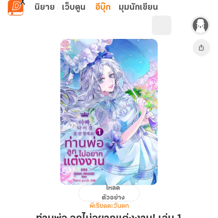
ข้ามไปยังเนื้อหาหลัก
นิยาย
เว็บตูน
อีบุ๊ก
มุมนักเขียน
โหลด
ท่าน
ตัวอย่าง
พ่อ
พีเรียดตะวันตก
ลูก