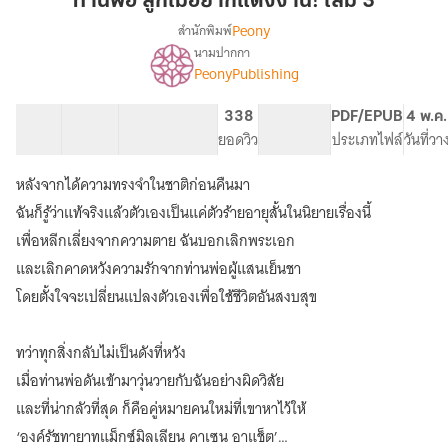
ท่านพ่อ ลูกไม่อยากแต่งงาน! เล่ม 3
ไม่
Peony
สำนักพิมพ์
อยาก
นามปากกา
เรื่อง
แต่งงาน!
PeonyPublishing
ท่าน
เล่ม
พ่อ
3
ลูก
5 ตอน
74.05K
523
338
PG ทั่วไป
PDF/EPUB
4 พ.ค
ไม่
สารบัญ
จำนวนคำ
จำนวนหน้า (A5)
ยอดวิว
ระดับเนื้อหา
ประเภทไฟล์
วันที่ว
อยาก
แต่งงาน
หลังจากได้ความทรงจำในชาติก่อนคืนมา
(
ฉันก็รู้ว่าแท้จริงแล้วตัวเองเป็นแค่ตัวร้ายอายุสั้นในนิยายเรื่องนี้
นิยาย
แปล
เพื่อหลีกเลี่ยงจากความตาย ฉันบอกเลิกพระเอก
)
และเลิกคาดหวังความรักจากท่านพ่อผู้แสนเย็นชา
โดยตั้งใจจะเปลี่ยนแปลงตัวเองเพื่อใช้ชีวิตอันสงบสุข
ทว่าทุกสิ่งกลับไม่เป็นดังที่หวัง
เมื่อท่านพ่อดันเข้ามาวุ่นวายกับฉันอย่างผิดวิสัย
และที่น่ากลัวที่สุด ก็คือคู่หมายคนใหม่ที่เขาหาไว้ให้
‘องค์รัชทายาทแม็กซ์มิลเลียน คาเซน อาแช็ต’