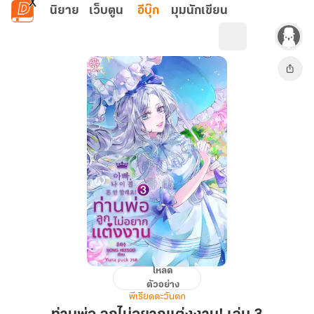
ข้ามไปยังเนื้อหาหลัก
นิยาย
เว็บตูน
อีบุ๊ก
มุมนักเขียน
โหลด
ท่าน
ตัวอย่าง
พ่อ
พีเรียดตะวันตก
ลูก